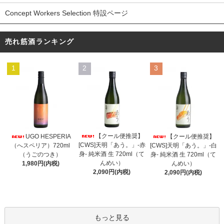
Concept Workers Selection 特設ページ
売れ筋酒ランキング
1
2
3
【クール便推奨】
UGO HESPERIA
【クール便推奨】
[CWS]天明「あう。」-赤
（へスペリア）720ml
[CWS]天明「あう。」-白
身- 純米酒 生 720ml（て
（うごのつき）
身- 純米酒 生 720ml（て
んめい）
1,980円(内税)
んめい）
2,090円(内税)
2,090円(内税)
もっと見る