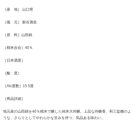
［産 地］ 山口県
［蔵 元］ 新谷酒造
［原 料］山田錦
［精米歩合］40％
［日本酒度］
［酸 度］
［Alc度数］15.5度
［商品詳細］
地元産の山田錦を40％精米で醸した純米大吟醸。上品な吟醸香、和三盆糖のよ
うな、さらりとしてやわらかな甘みを持つ、気品ある味わい。