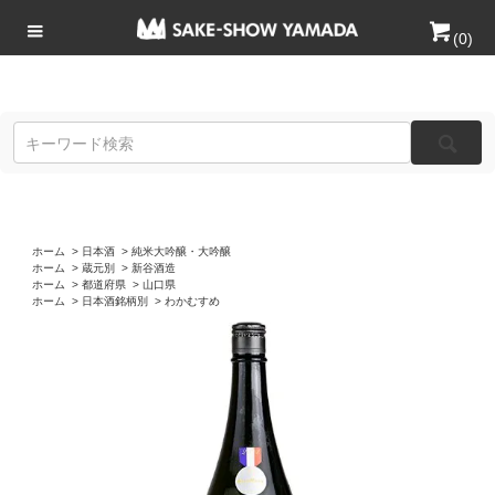
(
0
)
ホーム
>
日本酒
>
純米大吟醸・大吟醸
ホーム
>
蔵元別
>
新谷酒造
ホーム
>
都道府県
>
山口県
ホーム
>
日本酒銘柄別
>
わかむすめ