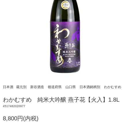
日本酒
蔵元別
新谷酒造
都道府県
山口県
日本酒銘柄別
わかむすめ
わかむすめ 純米大吟醸 燕子花【火入】1.8L
4517482020977
8,800円(内税)