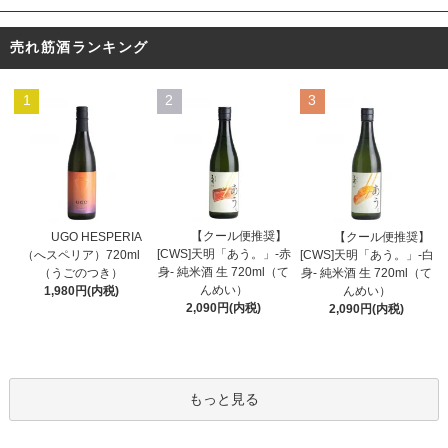
売れ筋酒ランキング
1
2
3
【クール便推奨】
UGO HESPERIA
【クール便推奨】
[CWS]天明「あう。」-赤
（へスペリア）720ml
[CWS]天明「あう。」-白
身- 純米酒 生 720ml（て
（うごのつき）
身- 純米酒 生 720ml（て
んめい）
1,980円(内税)
んめい）
2,090円(内税)
2,090円(内税)
もっと見る