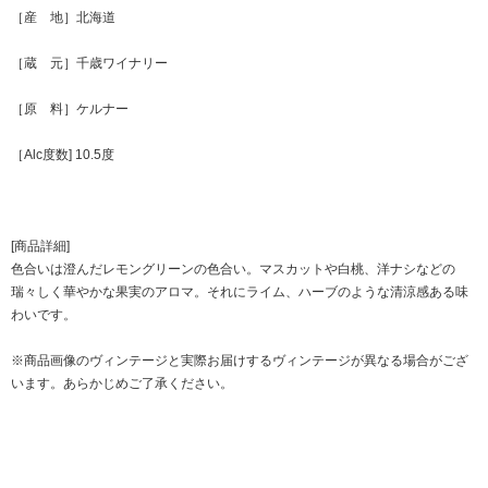
［産 地］北海道
［蔵 元］千歳ワイナリー
［原 料］ケルナー
［Alc度数] 10.5度
[商品詳細]
色合いは澄んだレモングリーンの色合い。マスカットや白桃、洋ナシなどの
瑞々しく華やかな果実のアロマ。それにライム、ハーブのような清涼感ある味
わいです。
※商品画像のヴィンテージと実際お届けするヴィンテージが異なる場合がござ
います。あらかじめご了承ください。