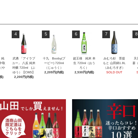
4
5
6
7
8
」純
武勇 「アイラブ
十九 Booby(ブ
超王祿 純米 本
みむろ杉 菩提
天
 中取
ユー」 八反 純米
ービー) 720ml
生 720ml（おう
もと 山田錦1.8L
蒼（
l（や
吟醸 720ml (ぶ
（じゅうく）
ろく）
（みむろすぎ）
ゆう）【CWS】
2,209円(内税)
2,530円(内税)
SOLD OUT
税)
2,200円(内税)