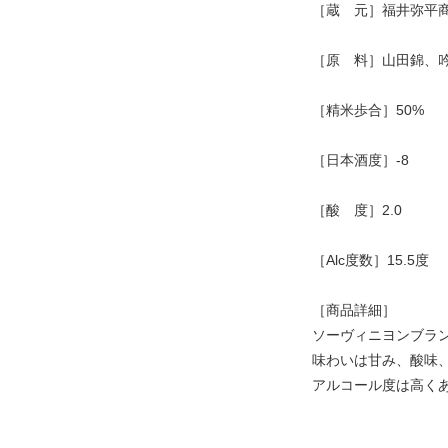
［蔵 元］福井弥平
［原 料］山田錦、
［精米歩合］50%
［日本酒度］-8
［酸 度］2.0
［Alc度数］15.5度
［商品詳細］
ソーヴィニヨンブラ
味わいは甘み、酸味
アルコール度は高く