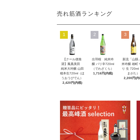
売れ筋酒ランキング
1
2
3
【クール便推
出羽桜 純米吟
新流「山縣
奨】鳳凰美田
醸 バリ辛720ml
米吟醸 雄町
純米大吟醸 山田
（でわざくら）
り 生 720m
穂本生720ml（ほ
1,716円(内税)
まがた）
うおうびでん）
2,200円(内
2,420円(内税)