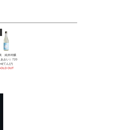
美 純米吟醸
あおい）720
ml(てんび)
SOLD OUT