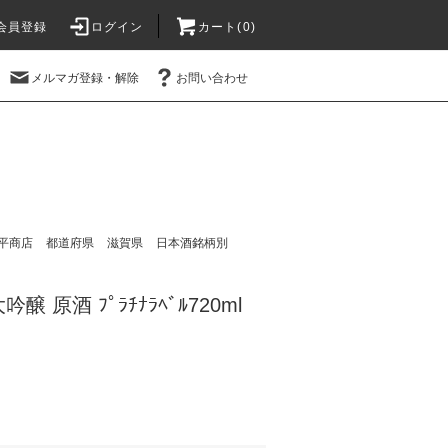
会員登録
ログイン
カート(
0
)
メルマガ登録・解除
お問い合わせ
平商店
都道府県
滋賀県
日本酒銘柄別
 原酒 ﾌﾟﾗﾁﾅﾗﾍﾞﾙ720ml
）