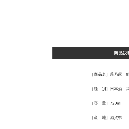
商品説
［商品名］萩乃露 純米
［種 別］日本酒 
［容 量］720ml
［産 地］滋賀県