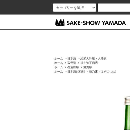
ホーム
>
日本酒
>
純米大吟醸・大吟醸
ホーム
>
蔵元別
>
福井弥平商店
ホーム
>
都道府県
>
滋賀県
ホーム
>
日本酒銘柄別
>
萩乃露（はぎのつゆ)