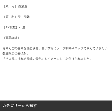
［蔵 元］ 西酒造
［原 料］麦、麦麹
［Alc度数］25度
［商品詳細］
青りんごの香りを感じさせ、暑い季節にソーダ割りやロックで飲んで頂きたい
数量限定の麦焼酎。
「そよ風に揺れる風鈴の音色」をイメージして名付けられました。
カテゴリーから探す