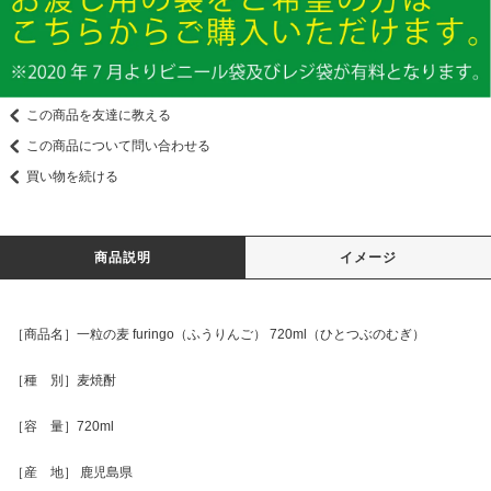
この商品を友達に教える
この商品について問い合わせる
買い物を続ける
商品説明
イメージ
［商品名］一粒の麦 furingo（ふうりんご） 720ml（ひとつぶのむぎ）
［種 別］麦焼酎
［容 量］720ml
［産 地］ 鹿児島県