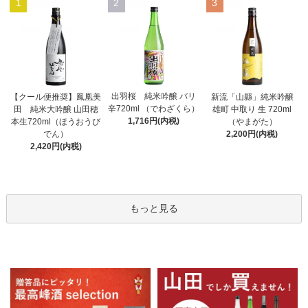
1
2
3
出羽桜 純米吟醸 バリ
【クール便推奨】鳳凰美
新流「山縣」純米吟醸
辛720ml （でわざくら）
田 純米大吟醸 山田穂
雄町 中取り 生 720ml
1,716円(内税)
本生720ml（ほうおうび
（やまがた）
でん）
2,200円(内税)
2,420円(内税)
もっと見る