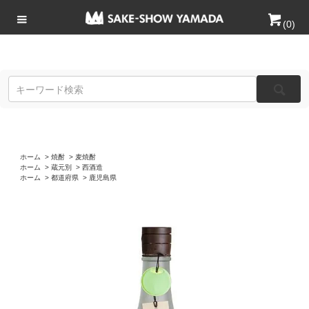
(
0
)
ホーム
>
焼酎
>
麦焼酎
ホーム
>
蔵元別
>
西酒造
ホーム
>
都道府県
>
鹿児島県