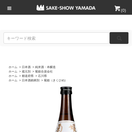
(
0
)
ホーム
>
日本酒
>
純米酒・本醸造
ホーム
>
蔵元別
>
菊姫合資会社
ホーム
>
都道府県
>
石川県
ホーム
>
日本酒銘柄別
>
菊姫（きくひめ)