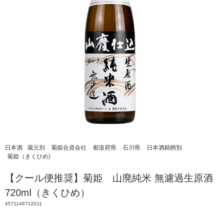
日本酒
蔵元別
菊姫合資会社
都道府県
石川県
日本酒銘柄別
菊姫（きくひめ)
【クール便推奨】菊姫 山廃純米 無濾過生原酒
720ml（きくひめ）
4571146712011