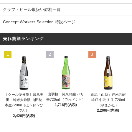
クラフトビール取扱い銘柄一覧
Concept Workers Selection 特設ページ
売れ筋酒ランキング
1
2
3
出羽桜 純米吟醸 バリ
【クール便推奨】鳳凰美
新流「山縣」純米吟醸
辛720ml （でわざくら）
田 純米大吟醸 山田穂
雄町 中取り 生 720ml
1,716円(内税)
本生720ml（ほうおうび
（やまがた）
でん）
2,200円(内税)
2,420円(内税)