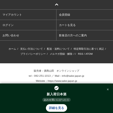
マイアカウント
会員登録
ログイン
カートを見る
お問い合わせ
飲食店の方へのご案内
ホーム
/
支払い方法について
/
配送・送料について
/
特定商取引法に基づく表記
/
プライバシーポリシー
/
メルマガ登録・解除
/ /
RSS
/
ATOM
販売者：酒商山田 オンラインショップ
tel：082-251-1013 ／ Mail：info@sake-japan.jp
Website：
https://www.sake-japan.jp
×
未成年者の飲酒は、法律で禁じられています。
新入荷日本酒
当店では、20歳以上の年齢であることを確認 できない場合、お酒を販売致しません。
あわせ買いにぴったり
©2016.Sake-Show Yamada Inc. Allrights reserved.
詳細を見る