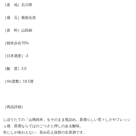
［産 地］石川県
［蔵 元］菊姫合資
［原 料］山田錦
［精米歩合70%
［日本酒度］-3
［酸 度］3.0
［Alc度数］19.5度
［商品詳細］
しぼりたての「山廃純米」をそのまま瓶詰め。新酒らしい荒々しさやフレッシ
ュ感．原酒ならではのごつさと押しのある酸味。
冬にしか味わえない、呑み応え抜群の生原酒です。