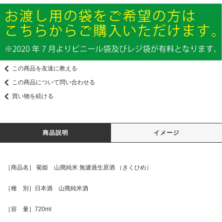
この商品を友達に教える
この商品について問い合わせる
買い物を続ける
商品説明
イメージ
［商品名］ 菊姫 山廃純米 無濾過生原酒 （きくひめ）
［種 別］日本酒 山廃純米酒
［容 量］720ml