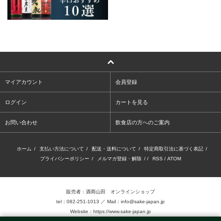
マイアカウント
会員登録
ログイン
カートを見る
お問い合わせ
飲食店の方へのご案内
ホーム
/
支払い方法について
/
配送・送料について
/
特定商取引法に基づく表記
/
プライバシーポリシー
/
メルマガ登録・解除
/ /
RSS
/
ATOM
販売者：酒商山田 オンラインショップ
tel：082-251-1013 ／ Mail：info@sake-japan.jp
Website：
https://www.sake-japan.jp