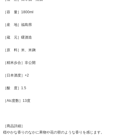
［容 量］1800ml
［産 地］福島県
［蔵 元］曙酒造
［原 料］米、米麹
［精米歩合］非公開
［日本酒度］+2
［酸 度］1.5
［Alc度数］13度
［商品詳細］
穏やかな香りのなかに果物や花の密のような香りを感じます。