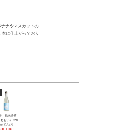
バナナやマスカットの
 本に仕上がっており
美 純米吟醸
あおい）720
ml(てんび)
SOLD OUT