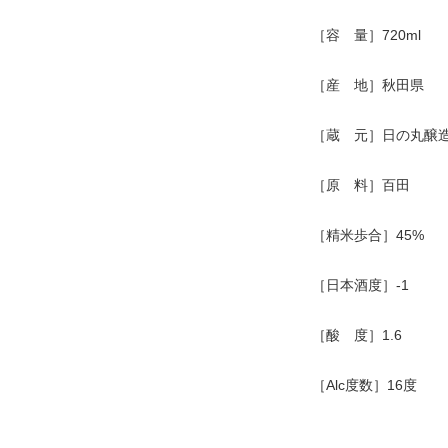
［容 量］720ml
［産 地］秋田県
［蔵 元］日の丸醸
［原 料］百田
［精米歩合］45%
［日本酒度］-1
［酸 度］1.6
［Alc度数］16度