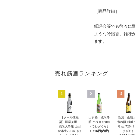
［商品詳細］
鑑評会等でも徐々に
ような吟醸香。雑味が
ます。
売れ筋酒ランキング
1
2
3
【クール便推
出羽桜 純米吟
新流「山縣
奨】鳳凰美田
醸 バリ辛720ml
米吟醸 雄町
純米大吟醸 山田
（でわざくら）
り 生 720m
穂本生720ml（ほ
1,716円(内税)
まがた）