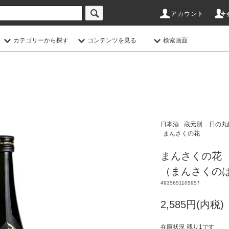
アカウント
カテゴリーから探す
コンテンツを見る
検索画面
日本酒
蔵元別
日の丸
まんさくの花
まんさくの花 純
（まんさくの
4935651105957
2,585円(内税)
在庫状況 残り1です