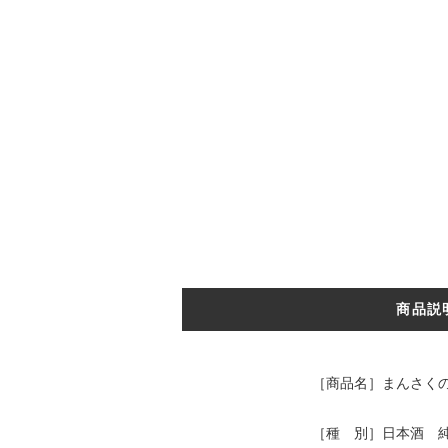
商品説
［商品名］まんさくの
［種 別］日本酒 