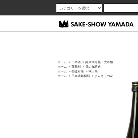
ホーム
>
日本酒
>
純米大吟醸・大吟醸
ホーム
>
蔵元別
>
日の丸醸造
ホーム
>
都道府県
>
秋田県
ホーム
>
日本酒銘柄別
>
まんさくの花