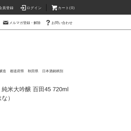
会員登録
ログイン
カート(
0
)
メルマガ登録・解除
お問い合わせ
醸造
都道府県
秋田県
日本酒銘柄別
米大吟醸 百田45 720ml
はな）