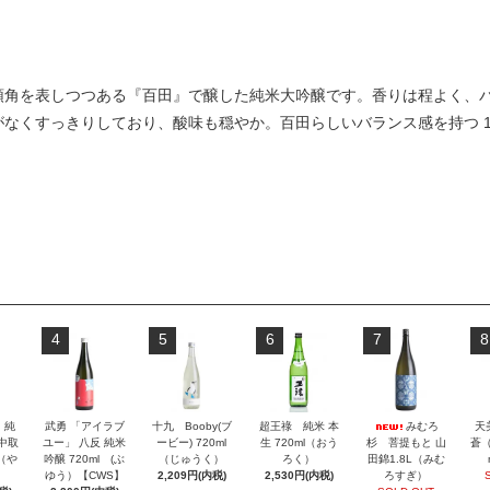
頭角を表しつつある『百田』で醸した純米大吟醸です。香りは程よく、
なくすっきりしており、酸味も穏やか。百田らしいバランス感を持つ 1
4
5
6
7
8
」純
武勇 「アイラブ
十九 Booby(ブ
超王祿 純米 本
みむろ
天
 中取
ユー」 八反 純米
ービー) 720ml
生 720ml（おう
杉 菩提もと 山
蒼（
l（や
吟醸 720ml (ぶ
（じゅうく）
ろく）
田錦1.8L（みむ
ゆう）【CWS】
2,209円(内税)
2,530円(内税)
ろすぎ）