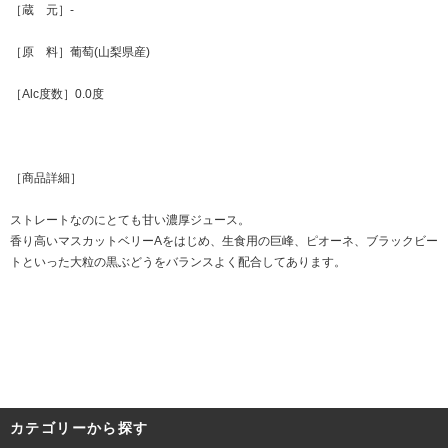
［蔵 元］-
［原 料］葡萄(山梨県産)
［Alc度数］0.0度
［商品詳細］
ストレートなのにとても甘い濃厚ジュース。
香り高いマスカットベリーAをはじめ、生食用の巨峰、ピオーネ、ブラックビー
トといった大粒の黒ぶどうをバランスよく配合してあります。
カテゴリーから探す