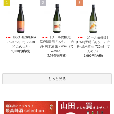
1
2
3
【クール便推奨】
UGO HESPERIA
【クール便推奨】
[CWS]天明「あう。」-赤
（へスペリア）720ml
[CWS]天明「あう。」-白
身- 純米酒 生 720ml（て
（うごのつき）
身- 純米酒 生 720ml（て
んめい）
1,980円(内税)
んめい）
2,090円(内税)
2,090円(内税)
もっと見る