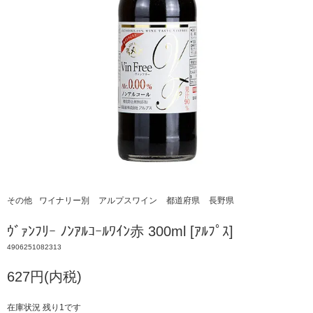
その他
ワイナリー別
アルプスワイン
都道府県
長野県
ｳﾞｧﾝﾌﾘｰ ﾉﾝｱﾙｺｰﾙﾜｲﾝ赤 300ml [ｱﾙﾌﾟｽ]
4906251082313
627円(内税)
在庫状況 残り1です