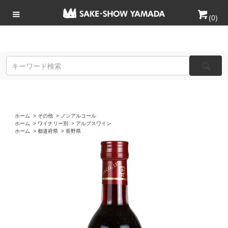
(
0
)
ホーム
>
その他
>
ノンアルコール
ホーム
>
ワイナリー別
>
アルプスワイン
ホーム
>
都道府県
>
長野県