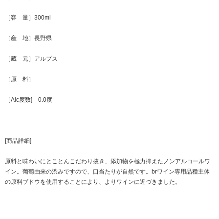
［容 量］300ml
［産 地］長野県
［蔵 元］アルプス
［原 料］
［Alc度数] 0.0度
[商品詳細]
原料と味わいにとことんこだわり抜き、添加物を極力抑えたノンアルコールワ
イン。葡萄由来の渋みですので、口当たりが自然です。brワイン専用品種主体
の原料ブドウを使用することにより、よりワインに近づきました。