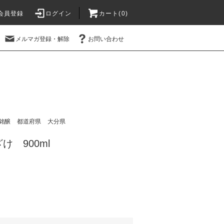
会員登録
ログイン
カート(
0
)
メルマガ登録・解除
お問い合わせ
銘醸
都道府県
大分県
 900ml