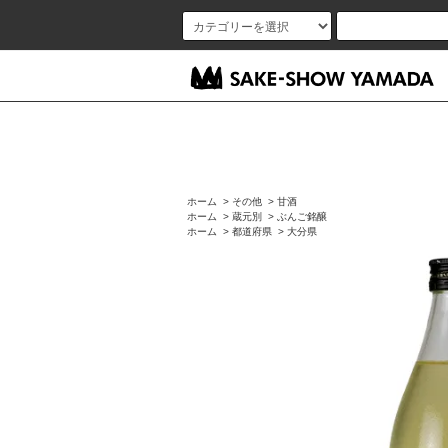
ホーム
>
その他
>
甘酒
ホーム
>
蔵元別
>
ぶんご銘醸
ホーム
>
都道府県
>
大分県