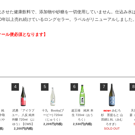
化させた健康飲料で、添加物や砂糖を一切使用していません。仕込み水
30年以上売れ続けているロングセラー。ラベルがリニューアルしました
クール便必須となります】
4
5
6
7
8
」純
武勇 「アイラブ
十九 Booby(ブ
超王祿 純米 本
みむろ
天
 中取
ユー」 八反 純米
ービー) 720ml
生 720ml（おう
杉 菩提もと 山
蒼（
l（や
吟醸 720ml (ぶ
（じゅうく）
ろく）
田錦1.8L（みむ
ゆう）【CWS】
2,209円(内税)
2,530円(内税)
ろすぎ）
税)
2,200円(内税)
SOLD OUT