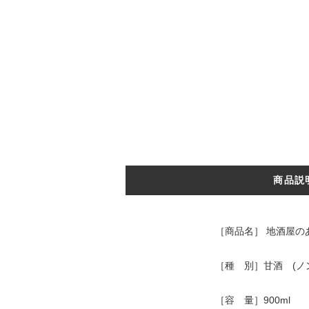
商品説
［商品名］ 地酒屋のあ
［種 別］甘酒 (ノ
［容 量］900ml