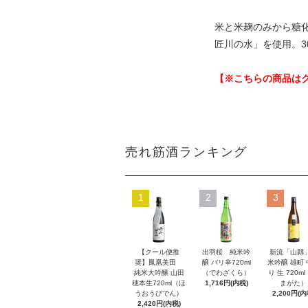
米と米麹のみから糖
匠川の水」を使用。
【※こちらの商品は
売れ筋酒ランキング
1
2
3
【クール便推
出羽桜 純米吟
新流「山縣
奨】鳳凰美田
醸 バリ辛720ml
米吟醸 雄町
純米大吟醸 山田
（でわざくら）
り 生 720m
穂本生720ml（ほ
1,716円(内税)
まがた）
うおうびでん）
2,200円(内
2,420円(内税)