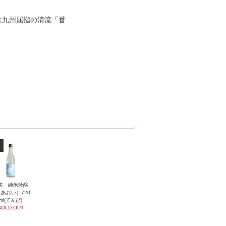
は九州屈指の清流「番
。
美 純米吟醸
あおい）720
ml(てんび)
SOLD OUT