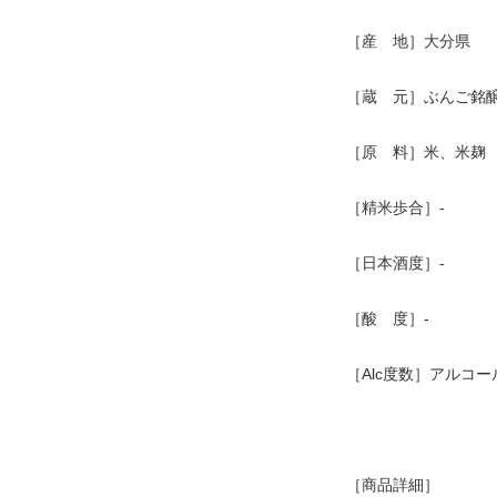
［産 地］大分県
［蔵 元］ぶんご銘
［原 料］米、米麹
［精米歩合］-
［日本酒度］-
［酸 度］-
［Alc度数］アルコ
［商品詳細］