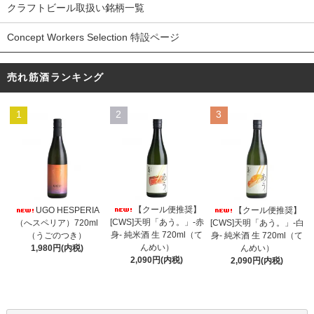
クラフトビール取扱い銘柄一覧
Concept Workers Selection 特設ページ
売れ筋酒ランキング
1
2
3
【クール便推奨】
UGO HESPERIA
【クール便推奨】
[CWS]天明「あう。」-赤
（へスペリア）720ml
[CWS]天明「あう。」-白
身- 純米酒 生 720ml（て
（うごのつき）
身- 純米酒 生 720ml（て
んめい）
1,980円(内税)
んめい）
2,090円(内税)
2,090円(内税)