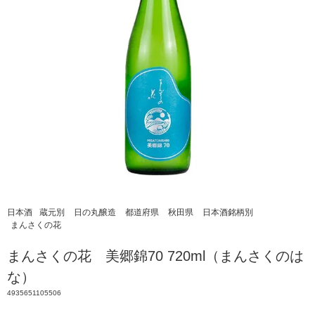
日本酒
蔵元別
日の丸醸造
都道府県
秋田県
日本酒銘柄別
まんさくの花
まんさくの花 美郷錦70 720ml（まんさくのは
な）
4935651105506