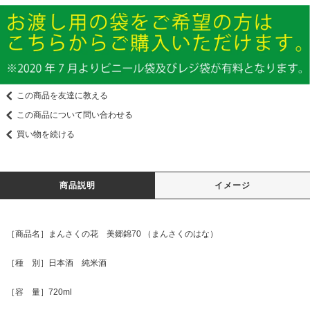
この商品を友達に教える
この商品について問い合わせる
買い物を続ける
商品説明
イメージ
［商品名］まんさくの花 美郷錦70 （まんさくのはな）
［種 別］日本酒 純米酒
［容 量］720ml