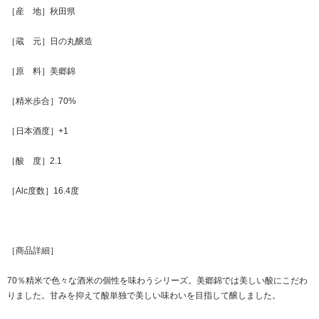
［産 地］秋田県
［蔵 元］日の丸醸造
［原 料］美郷錦
［精米歩合］70%
［日本酒度］+1
［酸 度］2.1
［Alc度数］16.4度
［商品詳細］
70％精米で色々な酒米の個性を味わうシリーズ。美郷錦では美しい酸にこだわ
りました。甘みを抑えて酸単独で美しい味わいを目指して醸しました。