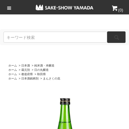
(
0
)
ホーム
>
日本酒
>
純米酒・本醸造
ホーム
>
蔵元別
>
日の丸醸造
ホーム
>
都道府県
>
秋田県
ホーム
>
日本酒銘柄別
>
まんさくの花