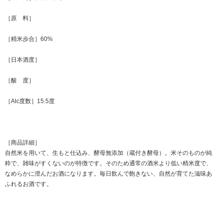
［原 料］
［精米歩合］60%
［日本酒度］
［酸 度］
［Alc度数］15.5度
［商品詳細］
自然米を用いて、生もと仕込み、酵母無添加（蔵付き酵母）。米そのものが純
粋で、雑味がすくないのが特徴です。そのため通常の酒米より低い精米度で、
なめらかに澄んだお酒になります。毎日飲んで飽きない、自然が育てた滋味あ
ふれるお酒です。