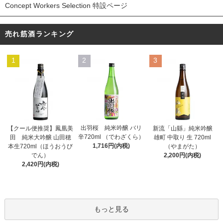
Concept Workers Selection 特設ページ
売れ筋酒ランキング
1
2
3
出羽桜 純米吟醸 バリ
【クール便推奨】鳳凰美
新流「山縣」純米吟醸
辛720ml （でわざくら）
田 純米大吟醸 山田穂
雄町 中取り 生 720ml
1,716円(内税)
本生720ml（ほうおうび
（やまがた）
でん）
2,200円(内税)
2,420円(内税)
もっと見る