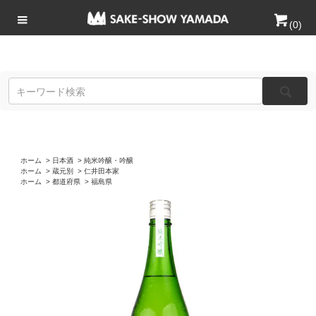
(
0
)
ホーム
>
日本酒
>
純米吟醸・吟醸
ホーム
>
蔵元別
>
仁井田本家
ホーム
>
都道府県
>
福島県