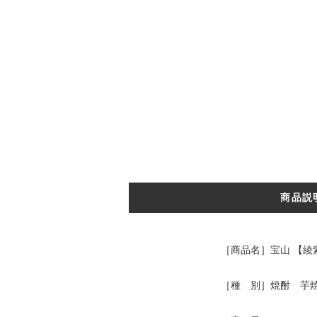
商品説
［商品名］宝山 【綾
［種 別］焼酎 芋