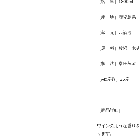
［容 量］1800ml
［産 地］鹿児島県
［蔵 元］西酒造
［原 料］綾紫、米
［製 法］常圧蒸留
［Alc度数］25度
［商品詳細］
ワインのような香り
ります。