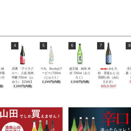
4
5
6
7
8
」純
武勇 「アイラブ
十九 Booby(ブ
超王祿 純米 本
みむろ
天
 中取
ユー」 八反 純米
ービー) 720ml
生 720ml（おう
杉 菩提もと 山
蒼（
l（や
吟醸 720ml (ぶ
（じゅうく）
ろく）
田錦1.8L（みむ
ゆう）【CWS】
2,209円(内税)
2,530円(内税)
ろすぎ）
税)
2,200円(内税)
SOLD OUT