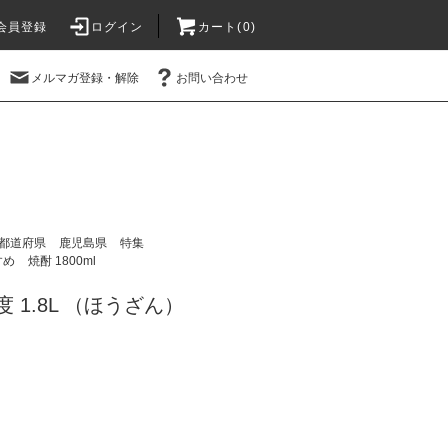
会員登録
ログイン
カート(
0
)
メルマガ登録・解除
お問い合わせ
都道府県
鹿児島県
特集
すめ
焼酎 1800ml
度 1.8L （ほうざん）