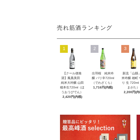
売れ筋酒ランキング
1
2
3
【クール便推
出羽桜 純米吟
新流「山縣
奨】鳳凰美田
醸 バリ辛720ml
米吟醸 雄町
純米大吟醸 山田
（でわざくら）
り 生 720m
穂本生720ml（ほ
1,716円(内税)
まがた）
うおうびでん）
2,200円(内
2,420円(内税)