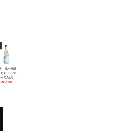
美 純米吟醸
あおい）720
ml(てんび)
SOLD OUT