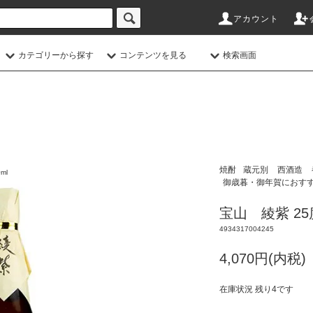
アカウント
カテゴリーから探す
コンテンツを見る
検索画面
焼酎
蔵元別
西酒造
ml
御歳暮・御年賀におす
宝山 綾紫 25
4934317004245
4,070円(内税)
在庫状況 残り4です