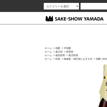
ホーム
>
焼酎
>
芋焼酎
ホーム
>
蔵元別
>
西酒造
ホーム
>
都道府県
>
鹿児島県
ホーム
>
特集
>
御歳暮・御年賀におすすめ
>
焼酎 1800