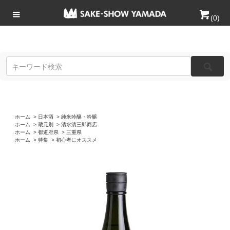
(
0
)
ホーム
>
日本酒
>
純米吟醸・吟醸
ホーム
>
蔵元別
>
清水清三郎商店
ホーム
>
都道府県
>
三重県
ホーム
>
特集
>
初心者にオススメ