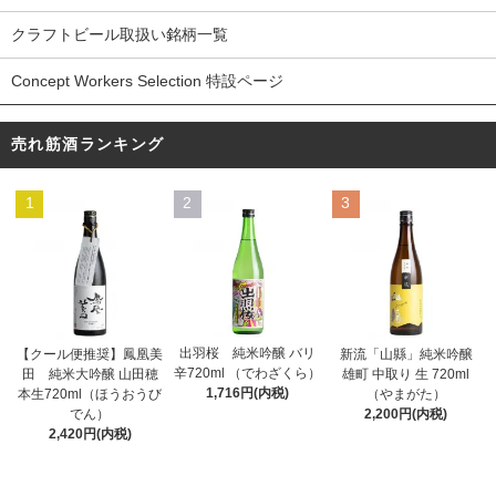
クラフトビール取扱い銘柄一覧
Concept Workers Selection 特設ページ
売れ筋酒ランキング
1
2
3
出羽桜 純米吟醸 バリ
【クール便推奨】鳳凰美
新流「山縣」純米吟醸
辛720ml （でわざくら）
田 純米大吟醸 山田穂
雄町 中取り 生 720ml
1,716円(内税)
本生720ml（ほうおうび
（やまがた）
でん）
2,200円(内税)
2,420円(内税)