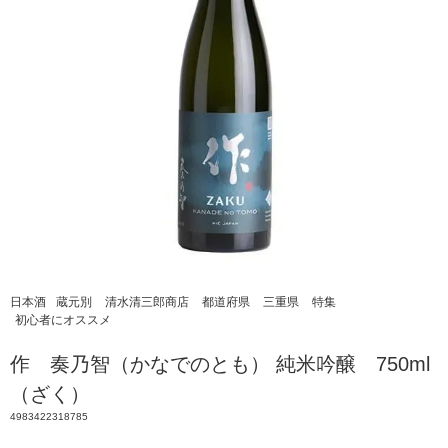
日本酒
蔵元別
清水清三郎商店
都道府県
三重県
特集
初心者にオススメ
作 奏乃智（かなでのとも） 純米吟醸 750ml
（ざく）
4983422318785