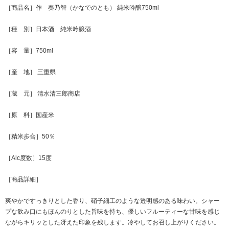
［商品名］作 奏乃智（かなでのとも） 純米吟醸750ml
［種 別］日本酒 純米吟醸酒
［容 量］750ml
［産 地］ 三重県
［蔵 元］ 清水清三郎商店
［原 料］国産米
［精米歩合］50％
［Alc度数］15度
［商品詳細］
爽やかですっきりとした香り、硝子細工のような透明感のある味わい。シャー
プな飲み口にもほんのりとした旨味を持ち、優しいフルーティーな甘味を感じ
ながらキリッとした冴えた印象を残します。冷やしてお召し上がりください。