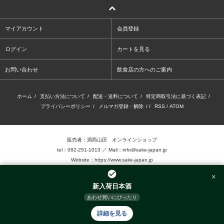
マイアカウント
会員登録
ログイン
カートを見る
お問い合わせ
飲食店の方へのご案内
ホーム
/
支払い方法について
/
配送・送料について
/
特定商取引法に基づく表記
/
プライバシーポリシー
/
メルマガ登録・解除
/ /
RSS
/
ATOM
販売者：酒商山田 オンラインショップ
tel：082-251-1013 ／ Mail：info@sake-japan.jp
Website：
https://www.sake-japan.jp
×
未成年者の飲酒は、法律で禁じられています。
新入荷日本酒
当店では、20歳以上の年齢であることを確認 できない場合、お酒を販売致しません。
あわせ買いにぴったり
©2016.Sake-Show Yamada Inc. Allrights reserved.
詳細を見る