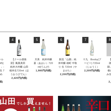
4
5
6
7
8
ール
【クール便推
天美 純米吟醸
新流「山縣」純
十九 Booby(ブ
S]
奨】鳳凰美田
蒼（あおい）720
米吟醸 雄町 中取
ービー) 720ml
」-
純米大吟醸 山田
ml(てんび)
り 生 720ml（や
（じゅうく）
縣
生 7
穂本生720ml（ほ
1,980円(内税)
まがた）
2,209円(内税)
都
んめ
うおうびでん）
2,200円(内税)
み生
2,420円(内税)
税)
2