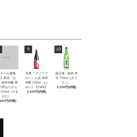
9
10
【クール便推
武勇 「アイラブ
超王祿 純米 本
奨】新流「山
ユー」 八反 純米
生 720ml（おう
」純米吟醸 西
吟醸 720ml (ぶ
ろく）
の雫おりがら
ゆう）【CWS】
2,530円(内税)
720ml（やま
2,200円(内税)
がた）
,200円(内税)