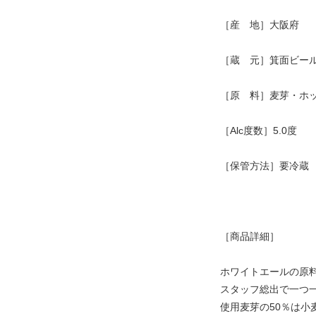
［産 地］大阪府
［蔵 元］箕面ビー
［原 料］麦芽・ホ
［Alc度数］5.0度
［保管方法］要冷蔵
［商品詳細］
ホワイトエールの原
スタッフ総出で一つ
使用麦芽の50％は