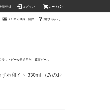
会員登録
ログイン
カート(
0
)
メルマガ登録・解除
お問い合わせ
クラフトビール醸造所別
箕面ビール
ずホ和イト 330ml （みのお