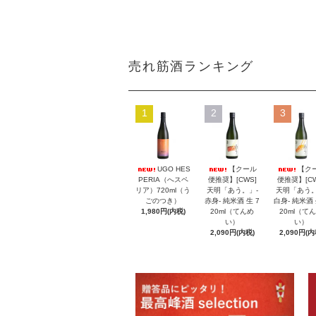
売れ筋酒ランキング
1
2
3
UGO HES
【クール
【ク
PERIA（へスペ
便推奨】[CWS]
便推奨】[CW
リア）720ml（う
天明「あう。」-
天明「あう。
ごのつき）
赤身- 純米酒 生 7
白身- 純米酒 
1,980円(内税)
20ml（てんめ
20ml（て
い）
い）
2,090円(内税)
2,090円(内