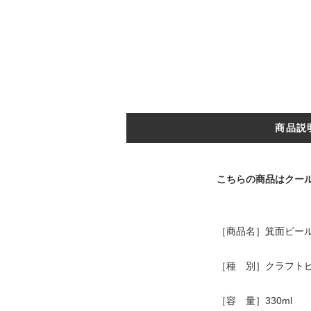
商品説
こちらの商品はクー
［商品名］箕面ビー
［種 別］クラフト
［容 量］330ml