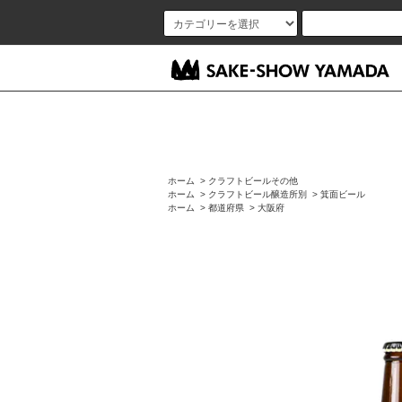
ホーム
>
クラフトビールその他
ホーム
>
クラフトビール醸造所別
>
箕面ビール
ホーム
>
都道府県
>
大阪府