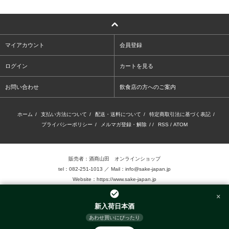
マイアカウント
会員登録
ログイン
カートを見る
お問い合わせ
飲食店の方へのご案内
ホーム
/
支払い方法について
/
配送・送料について
/
特定商取引法に基づく表記
/
プライバシーポリシー
/
メルマガ登録・解除
/ /
RSS
/
ATOM
販売者：酒商山田 オンラインショップ
tel：082-251-1013 ／ Mail：info@sake-japan.jp
Website：
https://www.sake-japan.jp
×
未成年者の飲酒は、法律で禁じられています。
新入荷日本酒
当店では、20歳以上の年齢であることを確認 できない場合、お酒を販売致しません。
あわせ買いにぴったり