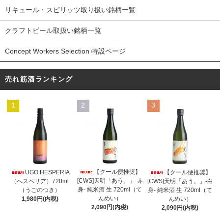
リキュール・スピリッツ取り扱い銘柄一覧
クラフトビール取扱い銘柄一覧
Concept Workers Selection 特設ページ
売れ筋酒ランキング
1
2
3
【クール便推奨】
UGO HESPERIA
【クール便推奨】
[CWS]天明「あう。」-赤
（へスペリア）720ml
[CWS]天明「あう。」-白
身- 純米酒 生 720ml（て
（うごのつき）
身- 純米酒 生 720ml（て
んめい）
1,980円(内税)
んめい）
2,090円(内税)
2,090円(内税)