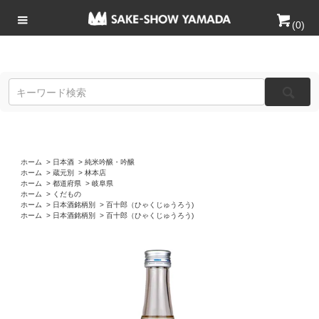
(
0
)
ホーム
>
日本酒
>
純米吟醸・吟醸
ホーム
>
蔵元別
>
林本店
ホーム
>
都道府県
>
岐阜県
ホーム
>
くだもの
ホーム
>
日本酒銘柄別
>
百十郎（ひゃくじゅうろう)
ホーム
>
日本酒銘柄別
>
百十郎（ひゃくじゅうろう)