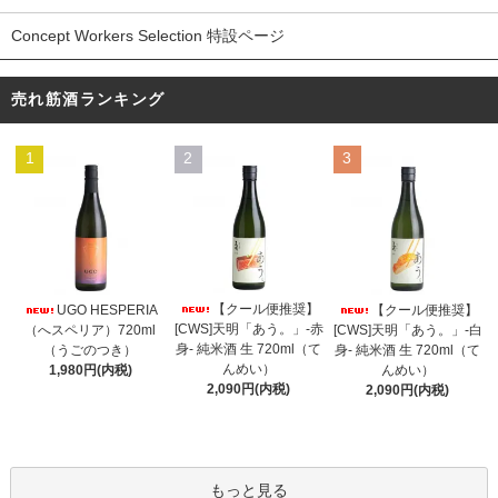
Concept Workers Selection 特設ページ
売れ筋酒ランキング
1
2
3
【クール便推奨】
UGO HESPERIA
【クール便推奨】
[CWS]天明「あう。」-赤
（へスペリア）720ml
[CWS]天明「あう。」-白
身- 純米酒 生 720ml（て
（うごのつき）
身- 純米酒 生 720ml（て
んめい）
1,980円(内税)
んめい）
2,090円(内税)
2,090円(内税)
もっと見る