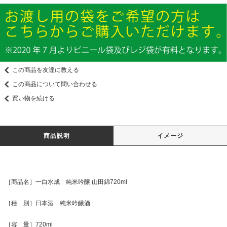
この商品を友達に教える
この商品について問い合わせる
買い物を続ける
商品説明
イメージ
［商品名］一白水成 純米吟醸 山田錦720ml
［種 別］日本酒 純米吟醸酒
［容 量］720ml