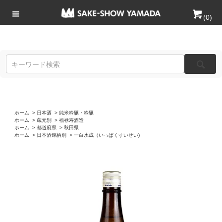
(
0
)
ホーム
>
日本酒
>
純米吟醸・吟醸
ホーム
>
蔵元別
>
福禄寿酒造
ホーム
>
都道府県
>
秋田県
ホーム
>
日本酒銘柄別
>
一白水成（いっぱくすいせい)