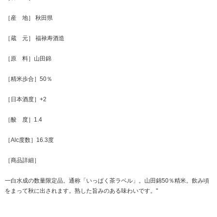
［産 地］ 秋田県
［蔵 元］ 福禄寿酒造
［原 料］山田錦
［精米歩合］50％
［日本酒度］+2
［酸 度］1.4
［Alc度数］16.3度
［商品詳細］
一白水成の数量限定品。通称「いっぱく茶ラベル」。山田錦50％精米。飲み頃
をまって秋に出されます。熟した旨みのある味わいです。"