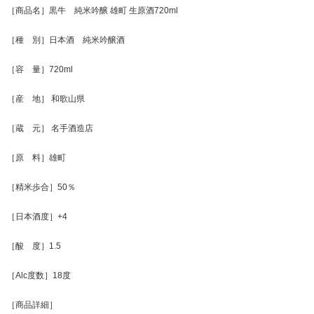
［商品名］黒牛 純米吟醸 雄町 生原酒720ml
［種 別］日本酒 純米吟醸酒
［容 量］720ml
［産 地］ 和歌山県
［蔵 元］ 名手酒造店
［原 料］雄町
［精米歩合］50％
［日本酒度］+4
［酸 度］1.5
［Alc度数］18度
［商品詳細］