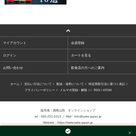
マイアカウント
会員登録
ログイン
カートを見る
お問い合わせ
飲食店の方へのご案内
ホーム
/
支払い方法について
/
配送・送料について
/
特定商取引法に基づく表記
/
プライバシーポリシー
/
メルマガ登録・解除
/ /
RSS
/
ATOM
販売者：酒商山田 オンラインショップ
tel：082-251-1013 ／ Mail：info@sake-japan.jp
Website：
https://www.sake-japan.jp
×
未成年者の飲酒は、法律で禁じられています。