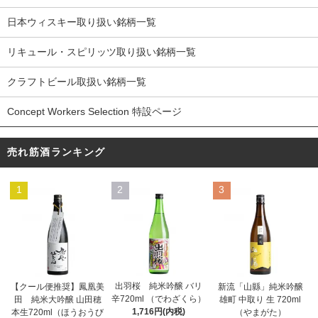
日本ウィスキー取り扱い銘柄一覧
リキュール・スピリッツ取り扱い銘柄一覧
クラフトビール取扱い銘柄一覧
Concept Workers Selection 特設ページ
売れ筋酒ランキング
1
2
3
出羽桜 純米吟醸 バリ
【クール便推奨】鳳凰美
新流「山縣」純米吟醸
辛720ml （でわざくら）
田 純米大吟醸 山田穂
雄町 中取り 生 720ml
1,716円(内税)
本生720ml（ほうおうび
（やまがた）