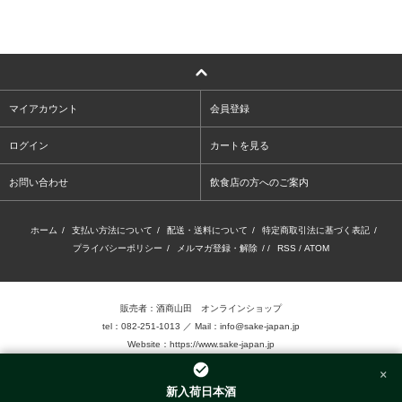
マイアカウント
会員登録
ログイン
カートを見る
お問い合わせ
飲食店の方へのご案内
ホーム
/
支払い方法について
/
配送・送料について
/
特定商取引法に基づく表記
/
プライバシーポリシー
/
メルマガ登録・解除
/ /
RSS
/
ATOM
販売者：酒商山田 オンラインショップ
tel：082-251-1013 ／ Mail：info@sake-japan.jp
Website：
https://www.sake-japan.jp
×
未成年者の飲酒は、法律で禁じられています。
新入荷日本酒
当店では、20歳以上の年齢であることを確認 できない場合、お酒を販売致しません。