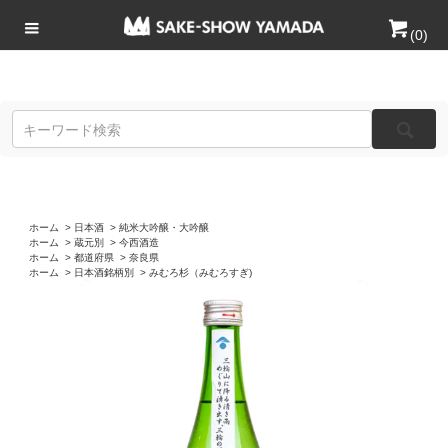
(
0
)
ホーム
>
日本酒
>
純米大吟醸・大吟醸
ホーム
>
蔵元別
>
今西酒造
ホーム
>
都道府県
>
奈良県
ホーム
>
日本酒銘柄別
>
みむろ杉（みむろすぎ)