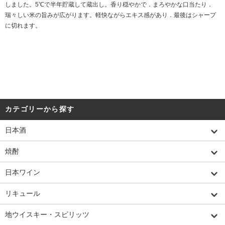
しました。5℃で半年貯蔵して蔵出し。香り穏やかで．まろやかな口当たり．
瑞々しい米の旨みが広がります。軽快ながらエキス感があり．最後はシャープ
に切れます。
カテゴリーから探す
日本酒
焼酎
日本ワイン
リキュール
地ウイスキー・スピリッツ