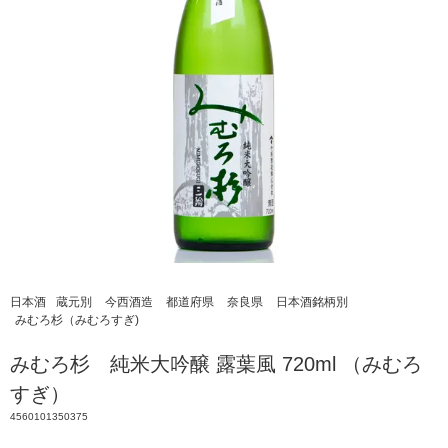
日本酒
蔵元別
今西酒造
都道府県
奈良県
日本酒銘柄別
みむろ杉（みむろすぎ)
みむろ杉 純米大吟醸 露葉風 720ml （みむろ
すぎ）
4560101350375