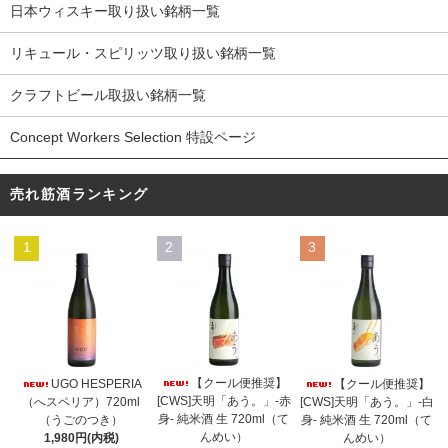
日本ウィスキー取り扱い銘柄一覧
リキュール・スピリッツ取り扱い銘柄一覧
クラフトビール取扱い銘柄一覧
Concept Workers Selection 特設ページ
売れ筋酒ランキング
1
2
3
【クール便推奨】
UGO HESPERIA
【クール便推奨】
[CWS]天明「あう。」-赤
（へスペリア）720ml
[CWS]天明「あう。」-白
身- 純米酒 生 720ml（て
（うごのつき）
身- 純米酒 生 720ml（て
んめい）
1,980円(内税)
んめい）