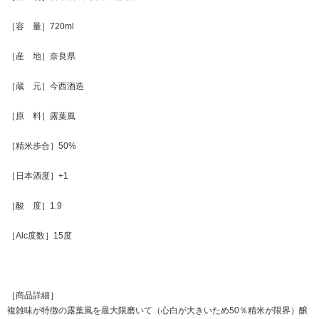
［容 量］720ml
［産 地］奈良県
［蔵 元］今西酒造
［原 料］露葉風
［精米歩合］50%
［日本酒度］+1
［酸 度］1.9
［Alc度数］15度
［商品詳細］
複雑味が特徴の露葉風を最大限磨いて（心白が大きいため50％精米が限界）醸