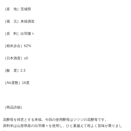
［産 地］茨城県
［蔵 元］来福酒造
［原 料］出羽燦々
［精米歩合］62%
［日本酒度］±0
［酸 度］2.3
［Alc度数］16度
［商品詳細］
花酵母を得意とする来福。今回の使用酵母はツツジの花酵母です。
原料米は山形県産の出羽燦々を使用し、ひと夏越えて程よく旨味が乗りまし