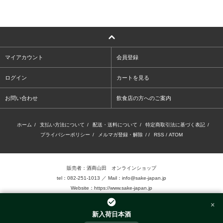
マイアカウント
会員登録
ログイン
カートを見る
お問い合わせ
飲食店の方へのご案内
ホーム
/
支払い方法について
/
配送・送料について
/
特定商取引法に基づく表記
/
プライバシーポリシー
/
メルマガ登録・解除
/ /
RSS
/
ATOM
販売者：酒商山田 オンラインショップ
tel：082-251-1013 ／ Mail：info@sake-japan.jp
Website：
https://www.sake-japan.jp
×
未成年者の飲酒は、法律で禁じられています。
新入荷日本酒
当店では、20歳以上の年齢であることを確認 できない場合、お酒を販売致しません。