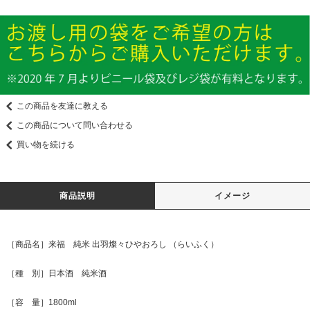
この商品を友達に教える
この商品について問い合わせる
買い物を続ける
商品説明
イメージ
［商品名］来福 純米 出羽燦々ひやおろし （らいふく）
［種 別］日本酒 純米酒
［容 量］1800ml