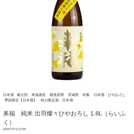
日本酒
蔵元別
来福酒造
都道府県
茨城県
特集
日本酒 ひやおろし
季節限定【日本酒】
秋の限定酒 日本酒
来福 純米 出羽燦々ひやおろし 1.8L（らいふ
く）
4935707013786