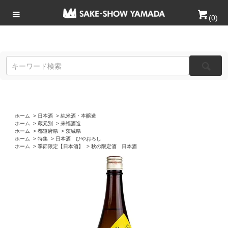
(
0
)
ホーム
>
日本酒
>
純米酒・本醸造
ホーム
>
蔵元別
>
来福酒造
ホーム
>
都道府県
>
茨城県
ホーム
>
特集
>
日本酒 ひやおろし
ホーム
>
季節限定【日本酒】
>
秋の限定酒 日本酒