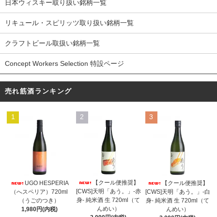
日本ウィスキー取り扱い銘柄一覧
リキュール・スピリッツ取り扱い銘柄一覧
クラフトビール取扱い銘柄一覧
Concept Workers Selection 特設ページ
売れ筋酒ランキング
1
2
3
【クール便推奨】
UGO HESPERIA
【クール便推奨】
[CWS]天明「あう。」-赤
（へスペリア）720ml
[CWS]天明「あう。」-白
身- 純米酒 生 720ml（て
（うごのつき）
身- 純米酒 生 720ml（て
んめい）
1,980円(内税)
んめい）