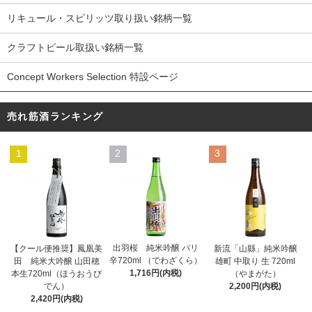
リキュール・スピリッツ取り扱い銘柄一覧
クラフトビール取扱い銘柄一覧
Concept Workers Selection 特設ページ
売れ筋酒ランキング
1
2
3
出羽桜 純米吟醸 バリ
【クール便推奨】鳳凰美
新流「山縣」純米吟醸
辛720ml （でわざくら）
田 純米大吟醸 山田穂
雄町 中取り 生 720ml
1,716円(内税)
本生720ml（ほうおうび
（やまがた）
でん）
2,200円(内税)
2,420円(内税)