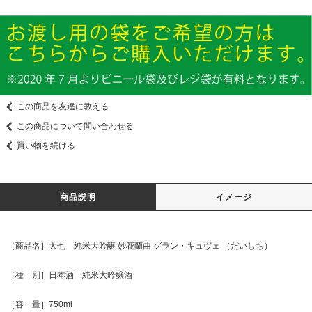
この商品を友達に教える
この商品について問い合わせる
買い物を続ける
商品説明
イメージ
［商品名］大七 純米大吟醸 妙花蘭曲 グラン・キュヴェ （だいしち）
［種 別］日本酒 純米大吟醸酒
［容 量］750ml