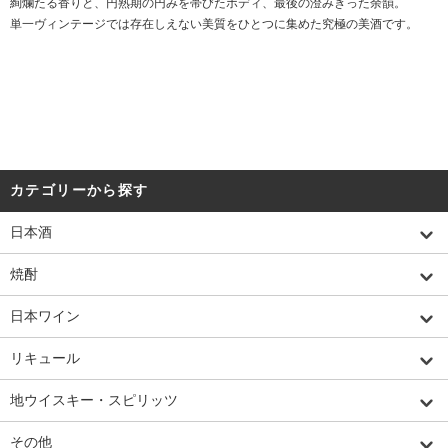
絢爛たる香りと、円熟期の円みを帯びたボディ、最後の澄みきった余韻。
単一ヴィンテージでは存在しえない美質をひとつに集めた究極の美酒です。
カテゴリーから探す
日本酒
焼酎
日本ワイン
リキュール
地ウイスキー・スピリッツ
その他