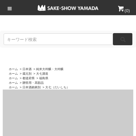
(
0
)
ホーム
>
日本酒
>
純米大吟醸・大吟醸
ホーム
>
蔵元別
>
大七酒造
ホーム
>
都道府県
>
福島県
ホーム
>
贈答用・高額品
ホーム
>
日本酒銘柄別
>
大七（だいしち）