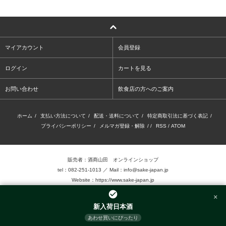
マイアカウント
会員登録
ログイン
カートを見る
お問い合わせ
飲食店の方へのご案内
ホーム
/
支払い方法について
/
配送・送料について
/
特定商取引法に基づく表記
/
プライバシーポリシー
/
メルマガ登録・解除
/ /
RSS
/
ATOM
販売者：酒商山田 オンラインショップ
tel：082-251-1013 ／ Mail：info@sake-japan.jp
Website：
https://www.sake-japan.jp
×
未成年者の飲酒は、法律で禁じられています。
新入荷日本酒
当店では、20歳以上の年齢であることを確認 できない場合、お酒を販売致しません。
あわせ買いにぴったり