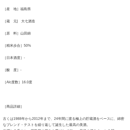
［産 地］福島県
［蔵 元] 大七酒造
［原 料］山田錦
［精米歩合］50%
［日本酒度］-
［酸 度］-
［Alc度数］16.0度
［商品詳細］
古くは1988年から2012年まで、24年間に渡る極上の貯蔵酒をベースに、綿密
なブレンド・テストを繰り返して誕生した最高の美酒。