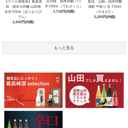
出羽桜 純米吟醸 バリ
【クール便推奨】鳳凰美
新流「山縣」純米吟醸
辛720ml （でわざくら）
田 純米大吟醸 山田穂
雄町 中取り 生 720ml
1,716円(内税)
本生720ml（ほうおうび
（やまがた）
でん）
2,200円(内税)
2,420円(内税)
もっと見る