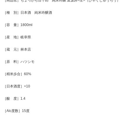
［商品名］ちょっから百十郎 純米吟醸 直汲み<生>（ひゃくじゅうろう）
［種 別］日本酒 純米吟醸酒
［容 量］1800ml
［産 地］岐阜県
［蔵 元］林本店
［原 料］ハツシモ
［精米歩合］60%
［日本酒度］+10
［酸 度］1.4
［Alc度数］15度