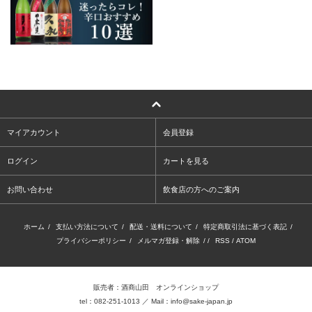
マイアカウント
会員登録
ログイン
カートを見る
お問い合わせ
飲食店の方へのご案内
ホーム
/
支払い方法について
/
配送・送料について
/
特定商取引法に基づく表記
/
プライバシーポリシー
/
メルマガ登録・解除
/ /
RSS
/
ATOM
販売者：酒商山田 オンラインショップ
tel：082-251-1013 ／ Mail：info@sake-japan.jp