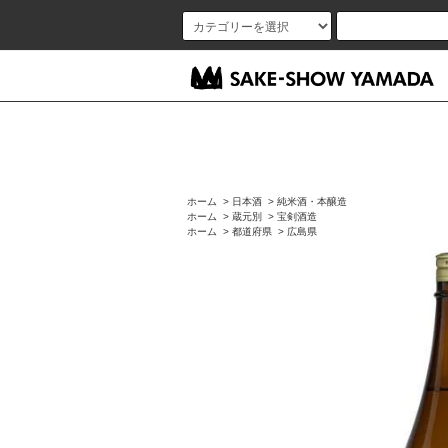
ホーム
>
日本酒
>
純米酒・本醸造
ホーム
>
蔵元別
>
宝剣酒造
ホーム
>
都道府県
>
広島県