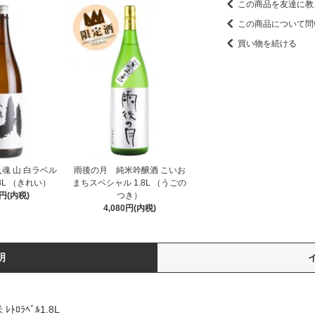
この商品を友達に教
この商品について問
買い物を続ける
魂 山 白ラベル
雨後の月 純米吟醸酒 こいお
8L （きれい）
まちスペシャル 1.8L （うごの
0円(内税)
つき）
4,080円(内税)
明
ﾛﾗﾍﾞﾙ1.8L