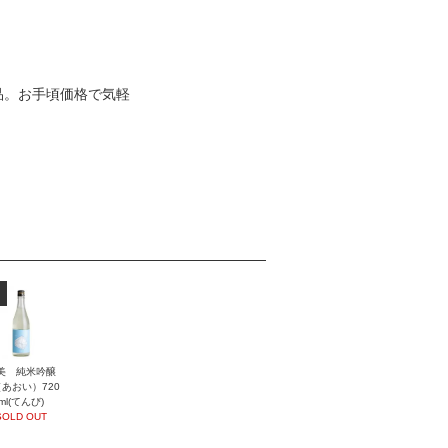
品。お手頃価格で気軽
美 純米吟醸
あおい）720
ml(てんび)
SOLD OUT