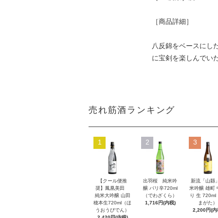
［商品詳細］
八反錦をベースにし
に宝剣を楽しんでい
売れ筋酒ランキング
1
2
3
【クール便推
出羽桜 純米吟
新流「山縣
奨】鳳凰美田
醸 バリ辛720ml
米吟醸 雄町
純米大吟醸 山田
（でわざくら）
り 生 720m
穂本生720ml（ほ
1,716円(内税)
まがた）
うおうびでん）
2,200円(内
2,420円(内税)