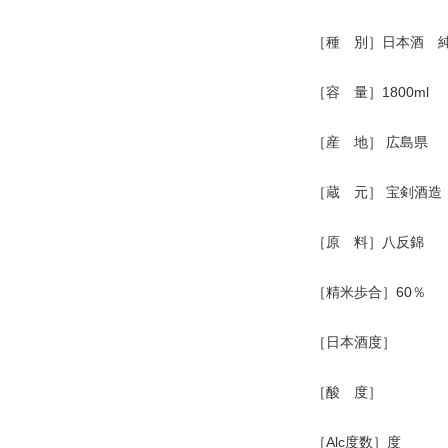
［種 別］日本酒 
［容 量］1800ml
［産 地］ 広島県
［蔵 元］ 宝剣酒造
［原 料］八反錦
［精米歩合］60％
［日本酒度］
［酸 度］
［Alc度数］度