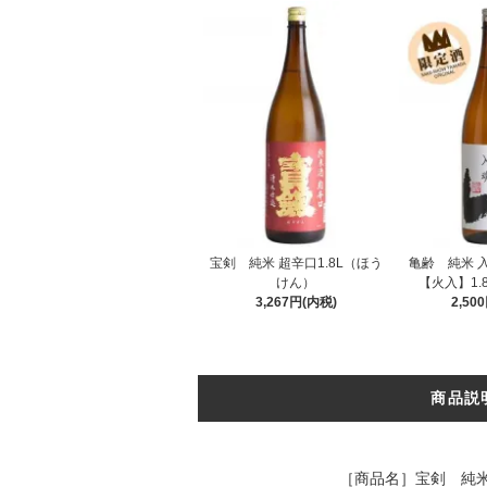
宝剣 純米 超辛口1.8L（ほう
亀齢 純米 入
けん）
【火入】1.
3,267円(内税)
2,50
商品説
［商品名］宝剣 純米 ﾚﾄ