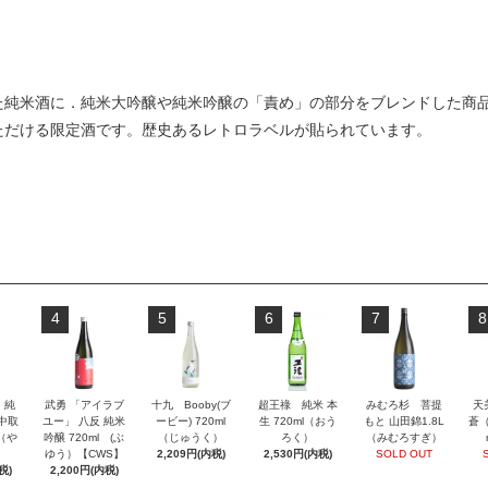
た純米酒に．純米大吟醸や純米吟醸の「責め」の部分をブレンドした商
ただける限定酒です。歴史あるレトロラベルが貼られています。
4
5
6
7
8
」純
武勇 「アイラブ
十九 Booby(ブ
超王祿 純米 本
みむろ杉 菩提
天
 中取
ユー」 八反 純米
ービー) 720ml
生 720ml（おう
もと 山田錦1.8L
蒼（
l（や
吟醸 720ml (ぶ
（じゅうく）
ろく）
（みむろすぎ）
ゆう）【CWS】
2,209円(内税)
2,530円(内税)
SOLD OUT
税)
2,200円(内税)