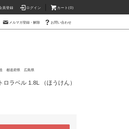
会員登録
ログイン
カート(
0
)
メルマガ登録・解除
お問い合わせ
造
都道府県
広島県
ロラベル 1.8L （ほうけん）