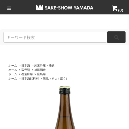
(
0
)
ホーム
>
日本酒
>
純米吟醸・吟醸
ホーム
>
蔵元別
>
旭鳳酒造
ホーム
>
都道府県
>
広島県
ホーム
>
日本酒銘柄別
>
旭鳳（きょくほう)