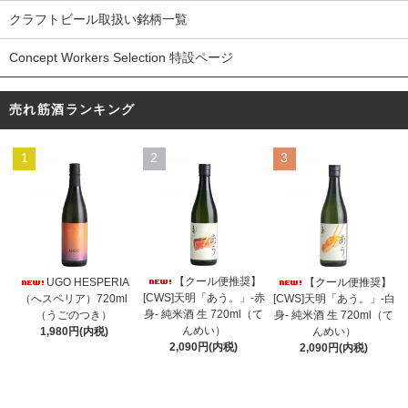
クラフトビール取扱い銘柄一覧
Concept Workers Selection 特設ページ
売れ筋酒ランキング
1
2
3
【クール便推奨】
UGO HESPERIA
【クール便推奨】
[CWS]天明「あう。」-赤
（へスペリア）720ml
[CWS]天明「あう。」-白
身- 純米酒 生 720ml（て
（うごのつき）
身- 純米酒 生 720ml（て
んめい）
1,980円(内税)
んめい）
2,090円(内税)
2,090円(内税)