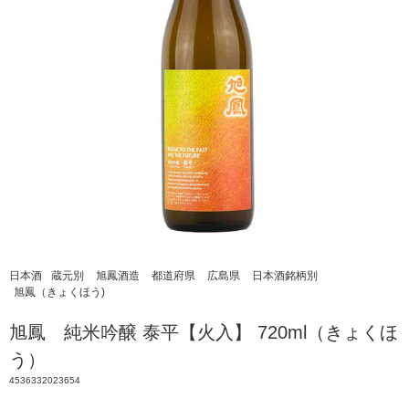
日本酒
蔵元別
旭鳳酒造
都道府県
広島県
日本酒銘柄別
旭鳳（きょくほう)
旭鳳 純米吟醸 泰平【火入】 720ml（きょくほ
う）
4536332023654