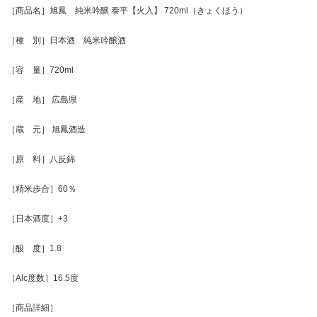
［商品名］旭鳳 純米吟醸 泰平【火入】 720ml（きょくほう）
［種 別］日本酒 純米吟醸酒
［容 量］720ml
［産 地］ 広島県
［蔵 元］ 旭鳳酒造
［原 料］八反錦
［精米歩合］60％
［日本酒度］+3
［酸 度］1.8
［Alc度数］16.5度
［商品詳細］