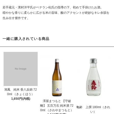
若手蔵元・濱村洋平氏がベテラン杜氏の指導の下、初めて手掛けたお酒。
穏やかな香りに柔らかに広がる米の旨味、酸のアクセントが絶妙なキレ余韻を
生み出す傑作です。
一緒に購入されている商品
旭鳳 純米 香八反錦 72
0ml （きょくほう）
1,650円(内税)
澤屋まつもと 【守破
離】 五百万石 純米酒 72
亀齢 上撰 180ml（きれ
0ml （さわやまつもと）
い）