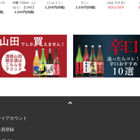
l（や
吟醸 720ml (ぶ
（じゅうく）
ろく）
（みむろすぎ）
ゆう）【CWS】
2,209円(内税)
2,530円(内税)
SOLD OUT
税)
2,200円(内税)
マイアカウント
会員登録