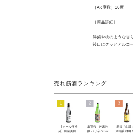
［Alc度数］16度
［商品詳細］
洋梨や桃のような香
後口にグッとアルコ
売れ筋酒ランキング
1
2
3
【クール便推
出羽桜 純米吟
新流「山縣
奨】鳳凰美田
醸 バリ辛720ml
米吟醸 雄町