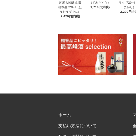
純米大吟醸 山田
（でわざくら）
り 生 720m
穂本生720ml（ほ
1,716円(内税)
まがた）
うおうびでん）
2,200円(内
2,420円(内税)
ホーム
支払い方法について