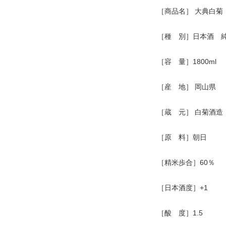
［商品名］ 大典白菊
［種 別］日本酒 
［容 量］1800ml
［産 地］ 岡山県
［蔵 元］ 白菊酒造
［原 料］朝日
［精米歩合］60％
［日本酒度］+1
［酸 度］1.5