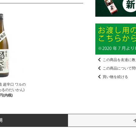
この商品を友達に教
この商品について問
買い物を続ける
 超辛口 ワルの
（わるのだいかん)
0円(内税)
明