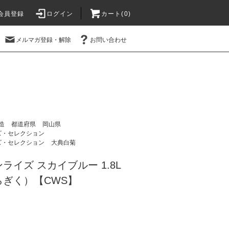
会員登録
ログイン
カート(
0
)
メルマガ登録・解除
お問い合わせ
造
都道府県
岡山県
ズ・セレクション
ズ・セレクション
大典白菊
ライズ スカイブルー 1.8L
ぎく）【CWS】