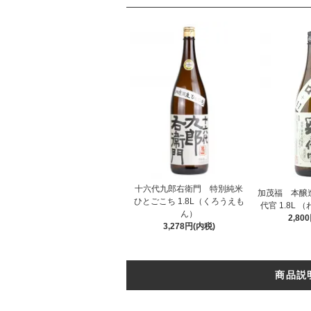
十六代九郎右衛門 特別純米
加茂福 本醸造
ひとごこち 1.8L（くろうえも
代官 1.8L 
ん）
2,80
3,278円(内税)
商品説