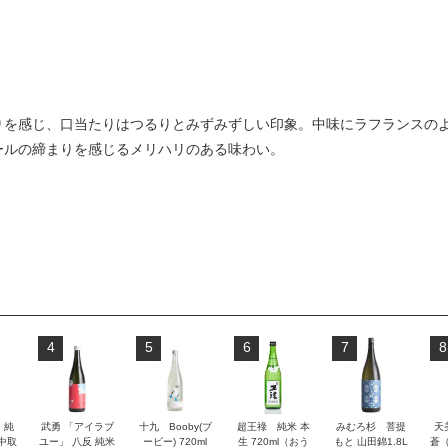
りを感じ、口当たりはつるりとみずみずしい印象。中味にラフランスの
ールの締まりを感じるメリハリのある味わい。
4
5
6
7
8
」純
武勇 「アイラブ
十九 Booby(ブ
超王祿 純米 本
みむろ杉 菩提
天
 中取
ユー」 八反 純米
ービー) 720ml
生 720ml（おう
もと 山田錦1.8L
蒼（