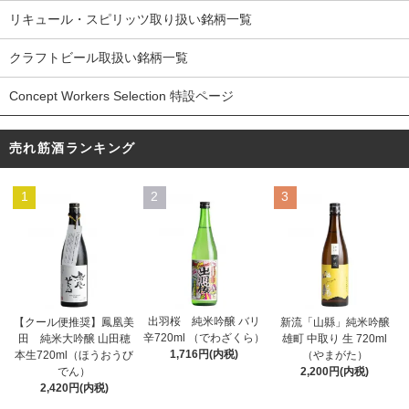
リキュール・スピリッツ取り扱い銘柄一覧
クラフトビール取扱い銘柄一覧
Concept Workers Selection 特設ページ
売れ筋酒ランキング
1
2
3
出羽桜 純米吟醸 バリ
【クール便推奨】鳳凰美
新流「山縣」純米吟醸
辛720ml （でわざくら）
田 純米大吟醸 山田穂
雄町 中取り 生 720ml
1,716円(内税)
本生720ml（ほうおうび
（やまがた）
でん）
2,200円(内税)
2,420円(内税)