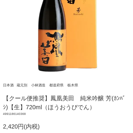
日本酒
蔵元別
小林酒造
都道府県
栃木県
【クール便推奨】鳳凰美田 純米吟醸 芳(ｶﾝﾊﾞ
ｼ)【生】720ml（ほうおうびでん）
4991186140368
2,420円(内税)