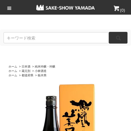
(
0
)
ホーム
>
日本酒
>
純米吟醸・吟醸
ホーム
>
蔵元別
>
小林酒造
ホーム
>
都道府県
>
栃木県