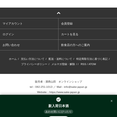
マイアカウント
会員登録
ログイン
カートを見る
お問い合わせ
飲食店の方へのご案内
ホーム
/
支払い方法について
/
配送・送料について
/
特定商取引法に基づく表記
/
プライバシーポリシー
/
メルマガ登録・解除
/ /
RSS
/
ATOM
販売者：酒商山田 オンラインショップ
tel：082-251-1013 ／ Mail：info@sake-japan.jp
Website：
https://www.sake-japan.jp
×
未成年者の飲酒は、法律で禁じられています。
新入荷日本酒
当店では、20歳以上の年齢であることを確認 できない場合、お酒を販売致しません。
あわせ買いにぴったり