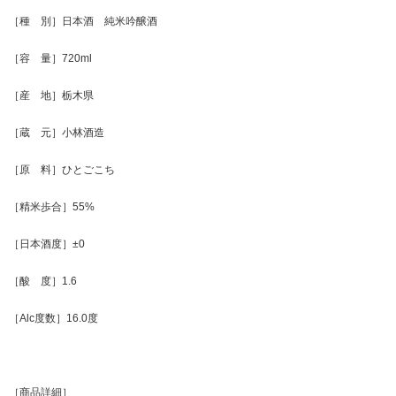
［種 別］日本酒 純米吟醸酒
［容 量］720ml
［産 地］栃木県
［蔵 元］小林酒造
［原 料］ひとごこち
［精米歩合］55%
［日本酒度］±0
［酸 度］1.6
［Alc度数］16.0度
［商品詳細］