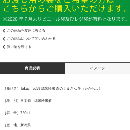
この商品を友達に教える
この商品について問い合わせる
買い物を続ける
商品説明
イメージ
［商品名］Takachiyo59 純米吟醸 森のくまさん 生（たかちよ）
［種 別］日本酒 純米吟醸酒
［容 量］720ml
［産 地］新潟県