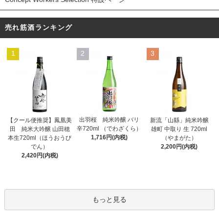
売れ筋酒ランキング
1
2
3
出羽桜 純米吟醸 バリ
【クール便推奨】鳳凰美
新流「山縣」純米吟醸
辛720ml （でわざくら）
田 純米大吟醸 山田穂
雄町 中取り 生 720ml
1,716円(内税)
本生720ml（ほうおうび
（やまがた）
でん）
2,200円(内税)
2,420円(内税)
もっと見る