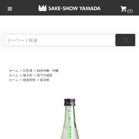
(
0
)
ホーム
>
日本酒
>
純米吟醸・吟醸
ホーム
>
蔵元別
>
髙千代酒造
ホーム
>
都道府県
>
新潟県