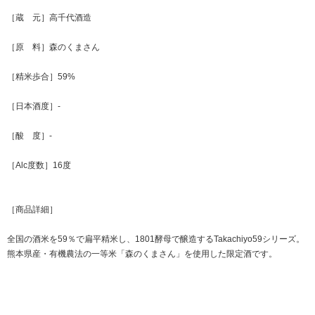
［蔵 元］高千代酒造
［原 料］森のくまさん
［精米歩合］59%
［日本酒度］-
［酸 度］-
［Alc度数］16度
［商品詳細］
全国の酒米を59％で扁平精米し、1801酵母で醸造するTakachiyo59シリーズ。
熊本県産・有機農法の一等米「森のくまさん」を使用した限定酒です。