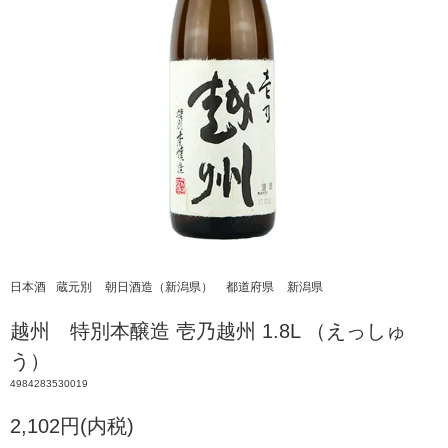
日本酒
蔵元別
朝日酒造（新潟県）
都道府県
新潟県
越州 特別本醸造 壱乃越州 1.8L （えっしゅ
う）
4984283530019
2,102円(内税)