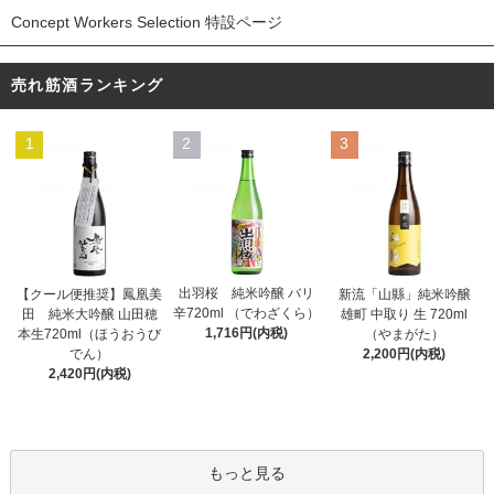
Concept Workers Selection 特設ページ
売れ筋酒ランキング
1
2
3
出羽桜 純米吟醸 バリ
【クール便推奨】鳳凰美
新流「山縣」純米吟醸
辛720ml （でわざくら）
田 純米大吟醸 山田穂
雄町 中取り 生 720ml
1,716円(内税)
本生720ml（ほうおうび
（やまがた）
でん）
2,200円(内税)
2,420円(内税)
もっと見る