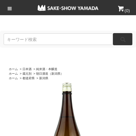
(
0
)
ホーム
>
日本酒
>
純米酒・本醸造
ホーム
>
蔵元別
>
朝日酒造（新潟県）
ホーム
>
都道府県
>
新潟県