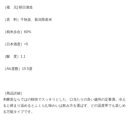
［蔵 元] 朝日酒造
［原 料］千秋楽、新潟県産米
［精米歩合］60%
［日本酒度］+5
［酸 度］1.1
［Alc度数］15.5度
［商品詳細］
本醸造ならではの軽快でスッキリとした、口当たりの良い越州の定番酒。冷え
ると締まり温めるとふくらむ味わいは飲み方を選ばず、どの温度帯でも楽しめ
る万能タイプです。