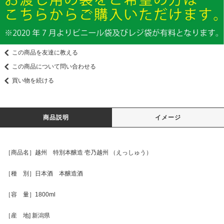
この商品を友達に教える
この商品について問い合わせる
買い物を続ける
商品説明
イメージ
［商品名］越州 特別本醸造 壱乃越州 （えっしゅう）
［種 別］日本酒 本醸造酒
［容 量］1800ml
［産 地] 新潟県