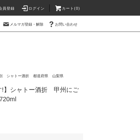
会員登録
ログイン
カート(
0
)
メルマガ登録・解除
お問い合わせ
別
シャトー酒折
都道府県
山梨県
す!】シャトー酒折 甲州にご
20ml