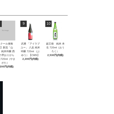
9
10
【クール便推
武勇 「アイラブ
超王祿 純米 本
奨】新流「山
ユー」 八反 純米
生 720ml（おう
」純米吟醸 西
吟醸 720ml (ぶ
ろく）
の雫おりがら
ゆう）【CWS】
2,530円(内税)
720ml（やま
2,200円(内税)
がた）
,200円(内税)