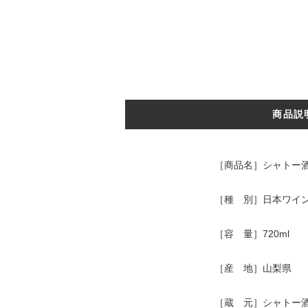
商品説
［商品名］シャトー酒
［種 別］日本ワイ
［容 量］720ml
［産 地］山梨県
［蔵 元］シャトー