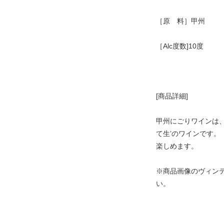
［原 料］甲州
［Alc度数]10度
[商品詳細]
甲州にごりワインは、
て生’のワインです
楽しめます。
※商品画像のヴィン
い。