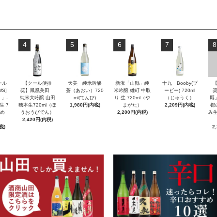
4
5
6
7
8
ール
【クール便推
天美 純米吟醸
新流「山縣」純
十九 Booby(ブ
S]
奨】鳳凰美田
蒼（あおい）720
米吟醸 雄町 中取
ービー) 720ml
」-
純米大吟醸 山田
ml(てんび)
り 生 720ml（や
（じゅうく）
縣
生 7
穂本生720ml（ほ
1,980円(内税)
まがた）
2,209円(内税)
都
んめ
うおうびでん）
2,200円(内税)
み生
2,420円(内税)
税)
2