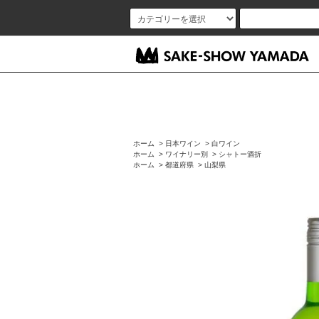
ホーム
>
日本ワイン
>
白ワイン
ホーム
>
ワイナリー別
>
シャトー酒折
ホーム
>
都道府県
>
山梨県