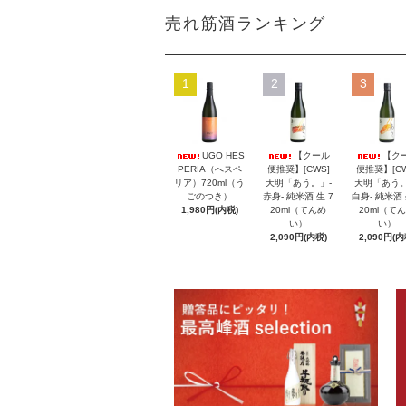
売れ筋酒ランキング
1
2
3
UGO HES
【クール
【ク
PERIA（へスペ
便推奨】[CWS]
便推奨】[CW
リア）720ml（う
天明「あう。」-
天明「あう。
ごのつき）
赤身- 純米酒 生 7
白身- 純米酒 
1,980円(内税)
20ml（てんめ
20ml（て
い）
い）
2,090円(内税)
2,090円(内