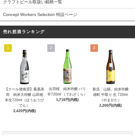
クラフトビール取扱い銘柄一覧
Concept Workers Selection 特設ページ
売れ筋酒ランキング
1
2
3
出羽桜 純米吟醸 バリ
【クール便推奨】鳳凰美
新流「山縣」純米吟醸
辛720ml （でわざくら）
田 純米大吟醸 山田穂
雄町 中取り 生 720ml
1,716円(内税)
本生720ml（ほうおうび
（やまがた）
でん）
2,200円(内税)
2,420円(内税)