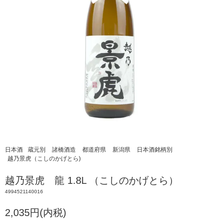
日本酒
蔵元別
諸橋酒造
都道府県
新潟県
日本酒銘柄別
越乃景虎（こしのかげとら)
越乃景虎 龍 1.8L （こしのかげとら）
4994521140016
2,035円(内税)