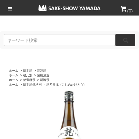
(
0
)
ホーム
>
日本酒
>
普通酒
ホーム
>
蔵元別
>
諸橋酒造
ホーム
>
都道府県
>
新潟県
ホーム
>
日本酒銘柄別
>
越乃景虎（こしのかげとら)