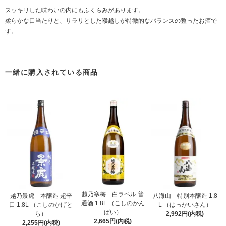
スッキリした味わいの内にもふくらみがあります。
柔らかな口当たりと、サラリとした喉越しが特徴的なバランスの整ったお酒で
す。
一緒に購入されている商品
越乃寒梅 白ラベル 普
越乃景虎 本醸造 超辛
八海山 特別本醸造 1.8
通酒 1.8L （こしのかん
口 1.8L （こしのかげと
L （はっかいさん）
ばい）
ら）
2,992円(内税)
2,665円(内税)
2,255円(内税)