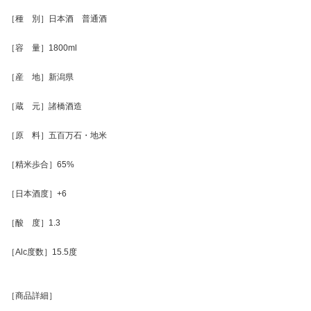
［種 別］日本酒 普通酒
［容 量］1800ml
［産 地］新潟県
［蔵 元］諸橋酒造
［原 料］五百万石・地米
［精米歩合］65%
［日本酒度］+6
［酸 度］1.3
［Alc度数］15.5度
［商品詳細］