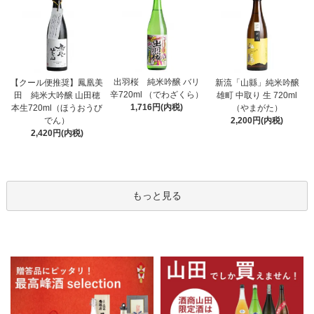
出羽桜 純米吟醸 バリ
【クール便推奨】鳳凰美
新流「山縣」純米吟醸
辛720ml （でわざくら）
田 純米大吟醸 山田穂
雄町 中取り 生 720ml
1,716円(内税)
本生720ml（ほうおうび
（やまがた）
でん）
2,200円(内税)
2,420円(内税)
もっと見る