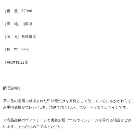
［容 量］720ml
［産 地］山梨県
［蔵 元］敷島醸造
［原 料］甲州
［Alc度数]12度
[商品詳細]
茅ヶ岳の南麓で栽培された甲州種だけを原料として使っているにもかかわらず
お手頃価格がウレシイ1本。清冽で清々しい、フルーティな辛口ワインです。
※商品画像のヴィンテージと実際お届けするヴィンテージが異なる場合がござ
います。あらかじめご了承ください。