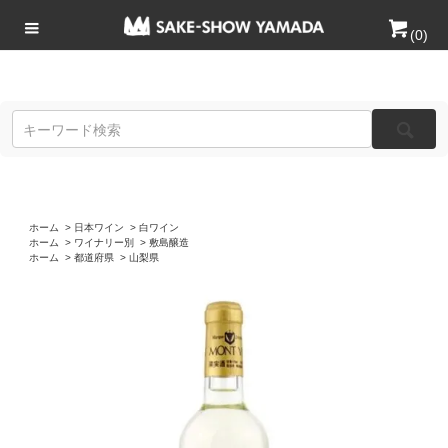
(
0
)
ホーム
>
日本ワイン
>
白ワイン
ホーム
>
ワイナリー別
>
敷島醸造
ホーム
>
都道府県
>
山梨県