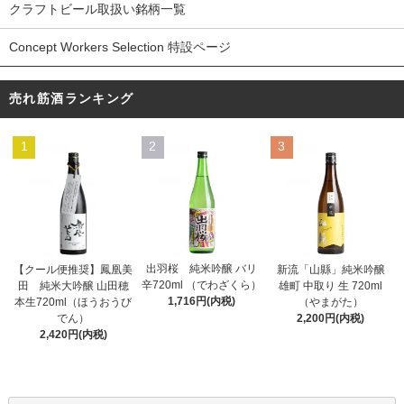
クラフトビール取扱い銘柄一覧
Concept Workers Selection 特設ページ
売れ筋酒ランキング
1
2
3
出羽桜 純米吟醸 バリ
【クール便推奨】鳳凰美
新流「山縣」純米吟醸
辛720ml （でわざくら）
田 純米大吟醸 山田穂
雄町 中取り 生 720ml
1,716円(内税)
本生720ml（ほうおうび
（やまがた）
でん）
2,200円(内税)
2,420円(内税)