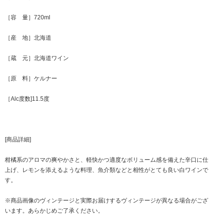
［容 量］720ml
［産 地］北海道
［蔵 元］北海道ワイン
［原 料］ケルナー
［Alc度数]11.5度
[商品詳細]
柑橘系のアロマの爽やかさと、軽快かつ適度なボリューム感を備えた辛口に仕
上げ、レモンを添えるような料理、魚介類などと相性がとても良い白ワインで
す。
※商品画像のヴィンテージと実際お届けするヴィンテージが異なる場合がござ
います。あらかじめご了承ください。