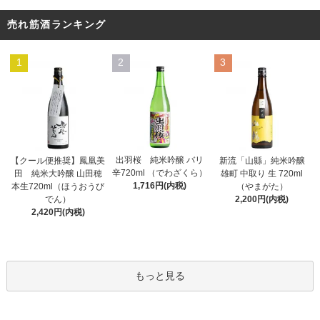
売れ筋酒ランキング
1
2
3
出羽桜 純米吟醸 バリ
【クール便推奨】鳳凰美
新流「山縣」純米吟醸
辛720ml （でわざくら）
田 純米大吟醸 山田穂
雄町 中取り 生 720ml
1,716円(内税)
本生720ml（ほうおうび
（やまがた）
でん）
2,200円(内税)
2,420円(内税)
もっと見る