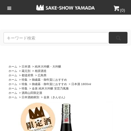
(
0
)
ホーム
>
日本酒
>
純米大吟醸・大吟醸
ホーム
>
蔵元別
>
相原酒造
ホーム
>
都道府県
>
広島県
ホーム
>
特集
>
御歳暮・御年賀におすすめ
ホーム
>
特集
>
御歳暮・御年賀におすすめ
>
日本酒 1800ml
ホーム
>
特集
>
金泉 純米大吟醸 安芸乃風雅
ホーム
>
酒商山田限定酒
ホーム
>
日本酒銘柄別
>
金泉（きんせん)