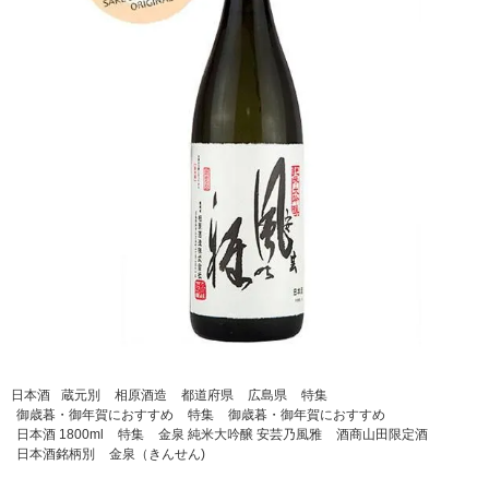
日本酒
蔵元別
相原酒造
都道府県
広島県
特集
御歳暮・御年賀におすすめ
特集
御歳暮・御年賀におすすめ
日本酒 1800ml
特集
金泉 純米大吟醸 安芸乃風雅
酒商山田限定酒
日本酒銘柄別
金泉（きんせん)