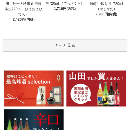
辛720ml （でわざくら）
田 純米大吟醸 山田穂
雄町 中取り 生 720ml
1,716円(内税)
本生720ml（ほうおうび
（やまがた）
でん）
2,200円(内税)
2,420円(内税)
もっと見る