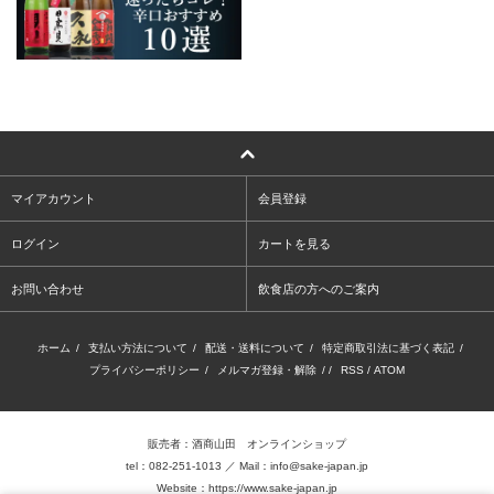
マイアカウント
会員登録
ログイン
カートを見る
お問い合わせ
飲食店の方へのご案内
ホーム
/
支払い方法について
/
配送・送料について
/
特定商取引法に基づく表記
/
プライバシーポリシー
/
メルマガ登録・解除
/ /
RSS
/
ATOM
販売者：酒商山田 オンラインショップ
tel：082-251-1013 ／ Mail：info@sake-japan.jp
Website：
https://www.sake-japan.jp