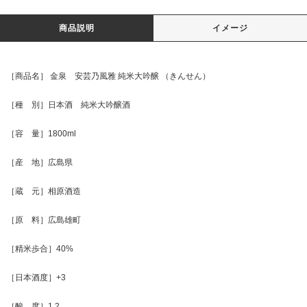
商品説明
イメージ
［商品名］ 金泉 安芸乃風雅 純米大吟醸 （きんせん）
［種 別］日本酒 純米大吟醸酒
［容 量］1800ml
［産 地］広島県
［蔵 元］相原酒造
［原 料］広島雄町
［精米歩合］40%
［日本酒度］+3
［酸 度］1.2