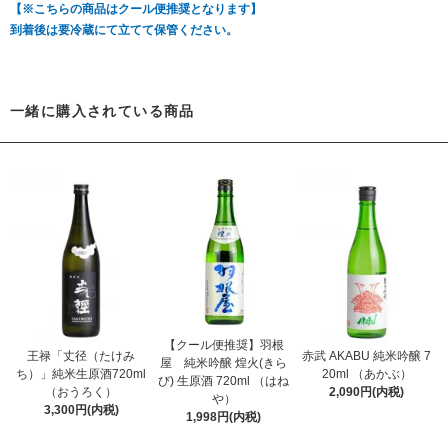
【※こちらの商品はクール便推奨となります】
到着後は要冷蔵にて立てて保管ください。
一緒に購入されている商品
【クール便推奨】羽根
王禄「丈径（たけみ
赤武 AKABU 純米吟醸 7
屋 純米吟醸 煌火(きら
ち）」純米生原酒720ml
20ml （あかぶ）
び) 生原酒 720ml （はね
（おうろく）
2,090円(内税)
や）
3,300円(内税)
1,998円(内税)