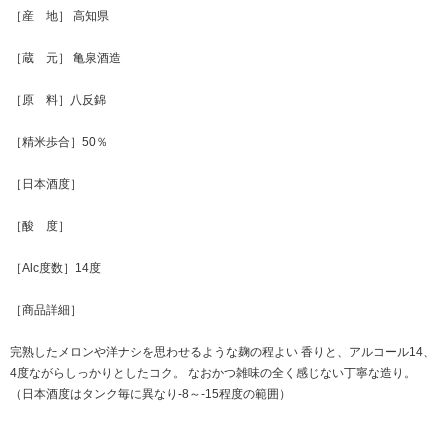
［産 地］ 高知県
［蔵 元］ 亀泉酒造
［原 料］八反錦
［精米歩合］50％
［日本酒度］
［酸 度］
［Alc度数］14度
［商品詳細］
完熟したメロンや洋ナシを思わせるような麹の程よい 香りと、アルコール14、
4度ながらしっかりとしたコク。 なおかつ雑味の全く感じない丁寧な造り。
（日本酒度はタンク毎に異なり-8～-15程度の範囲）