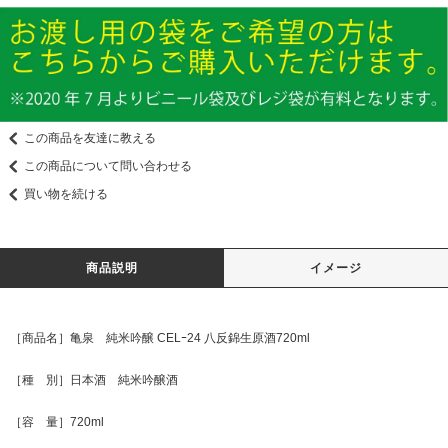
この商品を友達に教える
この商品について問い合わせる
買い物を続ける
商品説明
イメージ
［商品名］亀泉 純米吟醸 CELｰ24 八反錦生原酒720ml
［種 別］日本酒 純米吟醸酒
［容 量］720ml