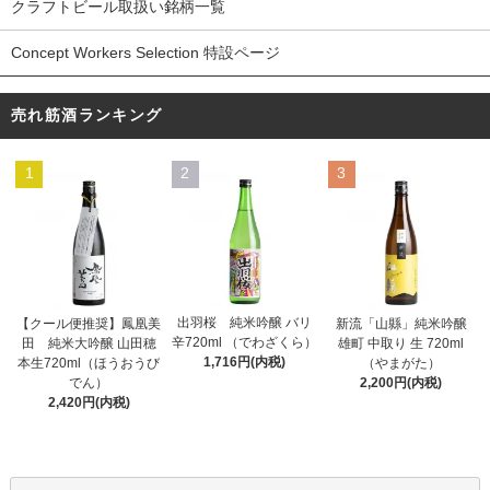
クラフトビール取扱い銘柄一覧
Concept Workers Selection 特設ページ
売れ筋酒ランキング
1
2
3
出羽桜 純米吟醸 バリ
【クール便推奨】鳳凰美
新流「山縣」純米吟醸
辛720ml （でわざくら）
田 純米大吟醸 山田穂
雄町 中取り 生 720ml
1,716円(内税)
本生720ml（ほうおうび
（やまがた）
でん）
2,200円(内税)
2,420円(内税)