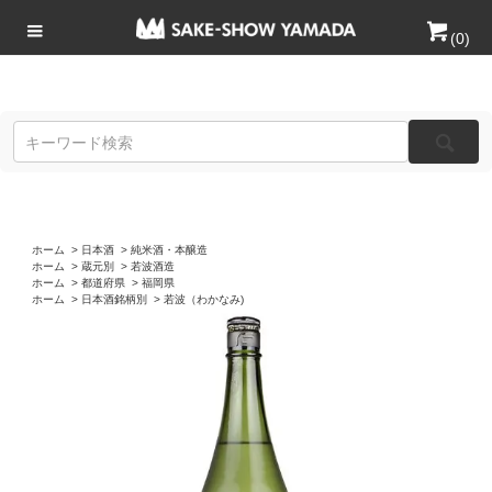
(
0
)
ホーム
>
日本酒
>
純米酒・本醸造
ホーム
>
蔵元別
>
若波酒造
ホーム
>
都道府県
>
福岡県
ホーム
>
日本酒銘柄別
>
若波（わかなみ)