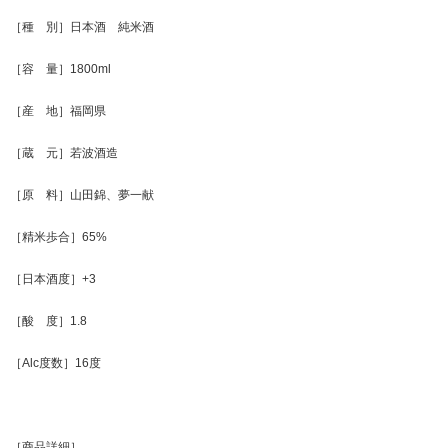
［種 別］日本酒 純米酒
［容 量］1800ml
［産 地］福岡県
［蔵 元］若波酒造
［原 料］山田錦、夢一献
［精米歩合］65%
［日本酒度］+3
［酸 度］1.8
［Alc度数］16度
［商品詳細］