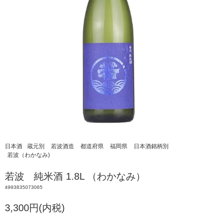
日本酒
蔵元別
若波酒造
都道府県
福岡県
日本酒銘柄別
若波（わかなみ)
若波 純米酒 1.8L （わかなみ）
4993835073065
3,300円(内税)