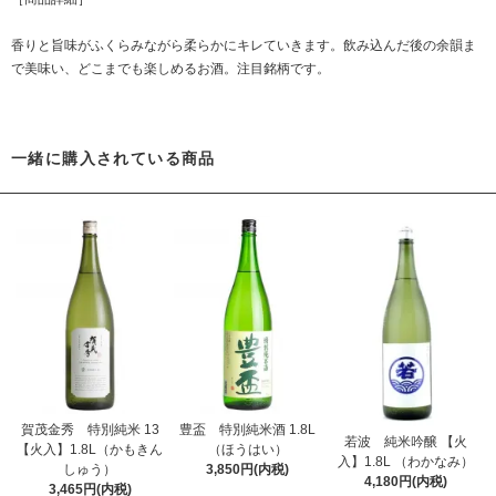
香りと旨味がふくらみながら柔らかにキレていきます。飲み込んだ後の余韻ま
で美味い、どこまでも楽しめるお酒。注目銘柄です。
一緒に購入されている商品
賀茂金秀 特別純米 13
豊盃 特別純米酒 1.8L
若波 純米吟醸 【火
【火入】1.8L（かもきん
（ほうはい）
入】1.8L （わかなみ）
しゅう）
3,850円(内税)
4,180円(内税)
3,465円(内税)