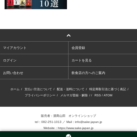
マイアカウント
会員登録
ログイン
カートを見る
お問い合わせ
飲食店の方へのご案内
ホーム
/
支払い方法について
/
配送・送料について
/
特定商取引法に基づく表記
/
プライバシーポリシー
/
メルマガ登録・解除
/ /
RSS
/
ATOM
販売者：酒商山田 オンラインショップ
tel：082-251-1013 ／ Mail：info@sake-japan.jp
Website：
https://www.sake-japan.jp