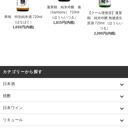
蓬莱鶴 純米吟醸 奏
（harmony） 720ml
【クール便推奨】蓬莱
華鳩 特別純米酒 720ml
（ほうらいつる）
鶴 純米吟醸 無濾過生
（はなはと）
1,815円(内税)
原酒 720ml （ほうらい
1,650円(内税)
つる）
2,090円(内税)
カテゴリーから探す
日本酒
焼酎
日本ワイン
リキュール