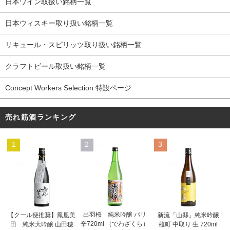
日本ワイン取扱い銘柄一覧
日本ウィスキー取り扱い銘柄一覧
リキュール・スピリッツ取り扱い銘柄一覧
クラフトビール取扱い銘柄一覧
Concept Workers Selection 特設ページ
売れ筋酒ランキング
1
2
3
出羽桜 純米吟醸 バリ
【クール便推奨】鳳凰美
新流「山縣」純米吟醸
辛720ml （でわざくら）
田 純米大吟醸 山田穂
雄町 中取り 生 720ml