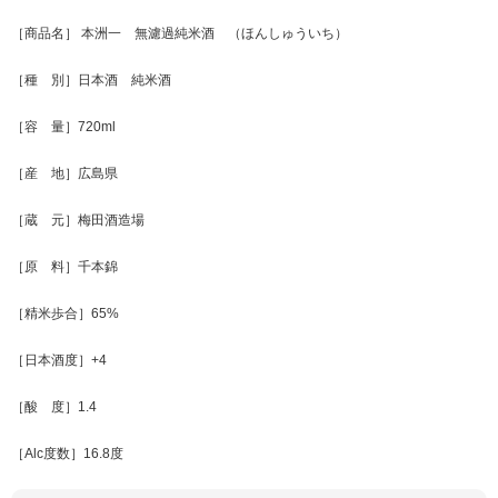
［商品名］ 本洲一 無濾過純米酒 （ほんしゅういち）
［種 別］日本酒 純米酒
［容 量］720ml
［産 地］広島県
［蔵 元］梅田酒造場
［原 料］千本錦
［精米歩合］65%
［日本酒度］+4
［酸 度］1.4
［Alc度数］16.8度