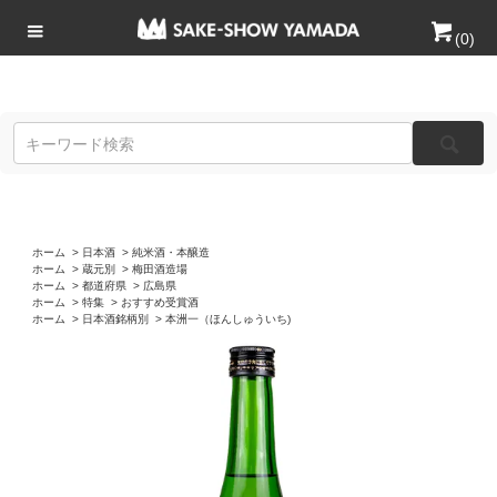
(
0
)
ホーム
>
日本酒
>
純米酒・本醸造
ホーム
>
蔵元別
>
梅田酒造場
ホーム
>
都道府県
>
広島県
ホーム
>
特集
>
おすすめ受賞酒
ホーム
>
日本酒銘柄別
>
本洲一（ほんしゅういち)