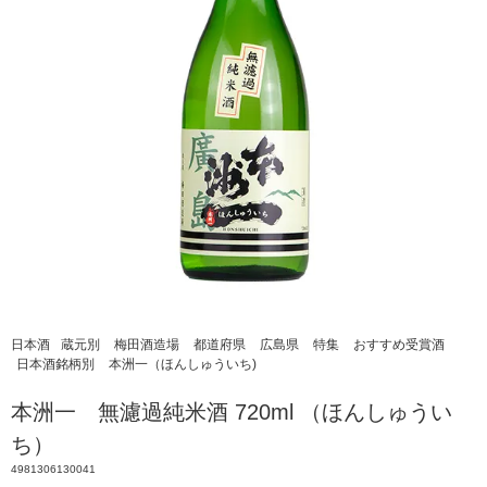
日本酒
蔵元別
梅田酒造場
都道府県
広島県
特集
おすすめ受賞酒
日本酒銘柄別
本洲一（ほんしゅういち)
本洲一 無濾過純米酒 720ml （ほんしゅうい
ち）
4981306130041