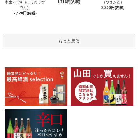
1,716円(内税)
本生720ml（ほうおうび
（やまがた）
でん）
2,200円(内税)
2,420円(内税)
もっと見る