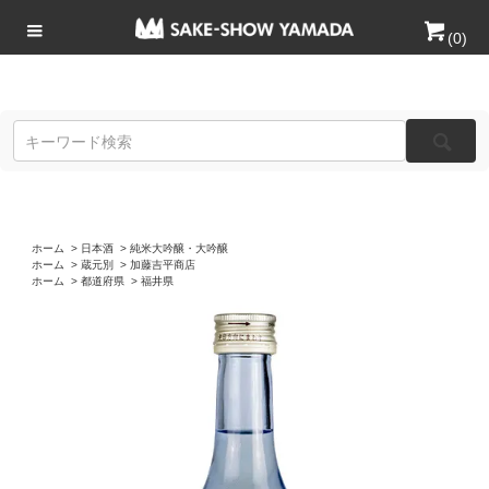
(
0
)
ホーム
>
日本酒
>
純米大吟醸・大吟醸
ホーム
>
蔵元別
>
加藤吉平商店
ホーム
>
都道府県
>
福井県