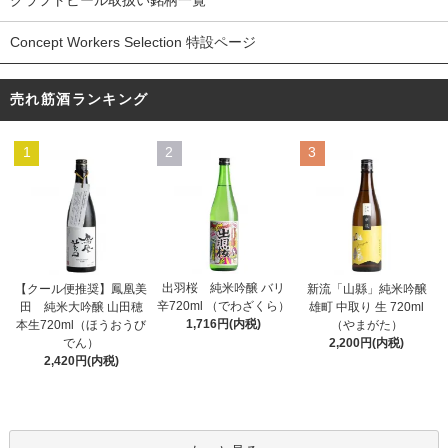
Concept Workers Selection 特設ページ
売れ筋酒ランキング
1
2
3
出羽桜 純米吟醸 バリ
【クール便推奨】鳳凰美
新流「山縣」純米吟醸
辛720ml （でわざくら）
田 純米大吟醸 山田穂
雄町 中取り 生 720ml
1,716円(内税)
本生720ml（ほうおうび
（やまがた）
でん）
2,200円(内税)
2,420円(内税)