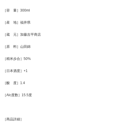
［容 量］300ml
［産 地］福井県
［蔵 元］加藤吉平商店
［原 料］山田錦
［精米歩合］50%
［日本酒度］+1
［酸 度］1.4
［Alc度数］15.5度
［商品詳細］