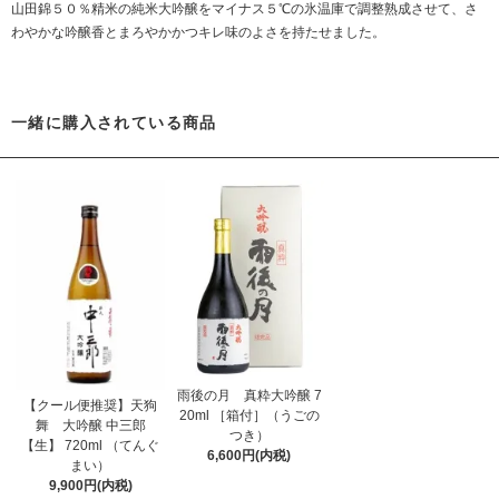
山田錦５０％精米の純米大吟醸をマイナス５℃の氷温庫で調整熟成させて、さ
わやかな吟醸香とまろやかかつキレ味のよさを持たせました。
一緒に購入されている商品
雨後の月 真粋大吟醸 7
【クール便推奨】天狗
20ml ［箱付］（うごの
舞 大吟醸 中三郎
つき）
【生】 720ml （てんぐ
6,600円(内税)
まい）
9,900円(内税)