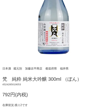
日本酒
蔵元別
加藤吉平商店
都道府県
福井県
梵 純粋 純米大吟醸 300ml （ぼん）
4524285019053
792円(内税)
在庫状況 残り2です