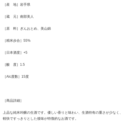
［産 地］岩手県
［蔵 元］南部美人
［原 料］ぎんおとめ、美山錦
［精米歩合］55%
［日本酒度］+5
［酸 度］1.5
［Alc度数］15度
［商品詳細］
上品な純米吟醸の生酒です。優しい香りと味わい、生酒特有の重さが少なく、
軽快ですっきりとした後味が特徴的なお酒です。