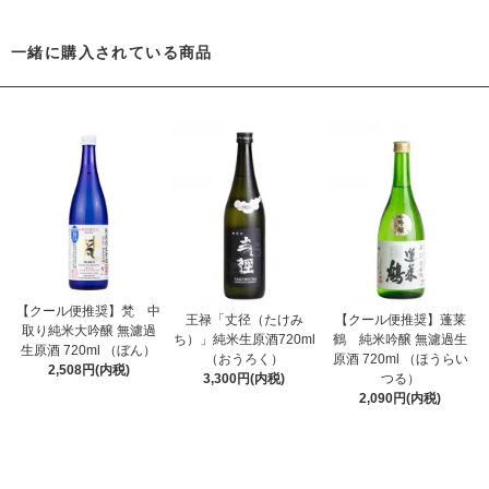
一緒に購入されている商品
【クール便推奨】梵 中
王禄「丈径（たけみ
【クール便推奨】蓬莱
取り純米大吟醸 無濾過
ち）」純米生原酒720ml
鶴 純米吟醸 無濾過生
生原酒 720ml （ぼん）
（おうろく）
原酒 720ml （ほうらい
2,508円(内税)
3,300円(内税)
つる）
2,090円(内税)