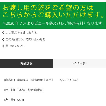
この商品を友達に教える
この商品について問い合わせる
買い物を続ける
商品説明
イメージ
［商品名］ 南部美人 純米吟醸【本生】 （なんぶびじん）
［種 別］日本酒 純米吟醸酒
［容 量］720ml