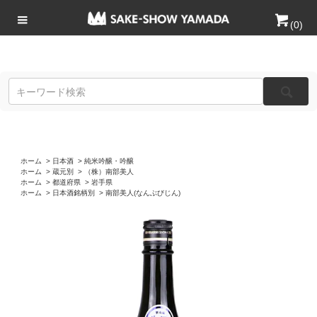
(
0
)
ホーム
>
日本酒
>
純米吟醸・吟醸
ホーム
>
蔵元別
>
（株）南部美人
ホーム
>
都道府県
>
岩手県
ホーム
>
日本酒銘柄別
>
南部美人(なんぶびじん)