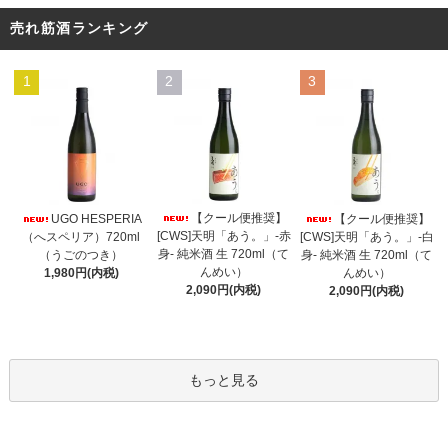
売れ筋酒ランキング
1
2
3
【クール便推奨】
UGO HESPERIA
【クール便推奨】
[CWS]天明「あう。」-赤
（へスペリア）720ml
[CWS]天明「あう。」-白
身- 純米酒 生 720ml（て
（うごのつき）
身- 純米酒 生 720ml（て
んめい）
1,980円(内税)
んめい）
2,090円(内税)
2,090円(内税)
もっと見る