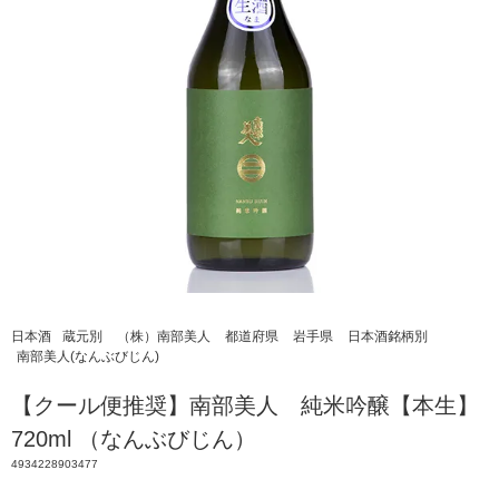
日本酒
蔵元別
（株）南部美人
都道府県
岩手県
日本酒銘柄別
南部美人(なんぶびじん)
【クール便推奨】南部美人 純米吟醸【本生】
720ml （なんぶびじん）
4934228903477