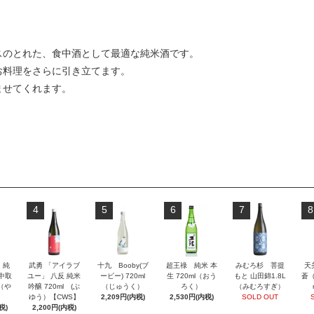
スのとれた、食中酒として最適な純米酒です。
お料理をさらに引き立てます。
ませてくれます。
4
5
6
7
8
」純
武勇 「アイラブ
十九 Booby(ブ
超王祿 純米 本
みむろ杉 菩提
天
 中取
ユー」 八反 純米
ービー) 720ml
生 720ml（おう
もと 山田錦1.8L
蒼（
l（や
吟醸 720ml (ぶ
（じゅうく）
ろく）
（みむろすぎ）
ゆう）【CWS】
2,209円(内税)
2,530円(内税)
SOLD OUT
税)
2,200円(内税)