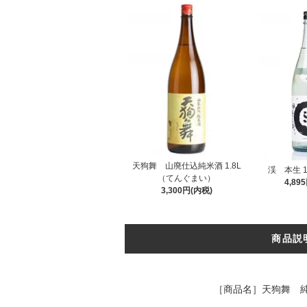
天狗舞 山廃仕込純米酒 1.8L
渓 本生 1
（てんぐまい）
4,89
3,300円(内税)
商品説
［商品名］天狗舞 純米