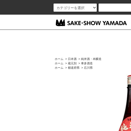
ホーム
>
日本酒
>
純米酒・本醸造
ホーム
>
蔵元別
>
車多酒造
ホーム
>
都道府県
>
石川県