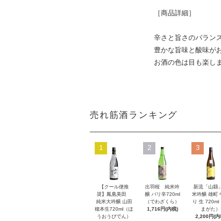
［商品詳細］
辛さと旨さのバラン
豊かな旨味と酸味が
お酒の色は目も楽し
売れ筋酒ランキング
1
2
3
【クール便推
出羽桜 純米吟
新流「山縣
奨】鳳凰美田
醸 バリ辛720ml
米吟醸 雄町
純米大吟醸 山田
（でわざくら）
り 生 720m
穂本生720ml（ほ
1,716円(内税)
まがた）
うおうびでん）
2,200円(内