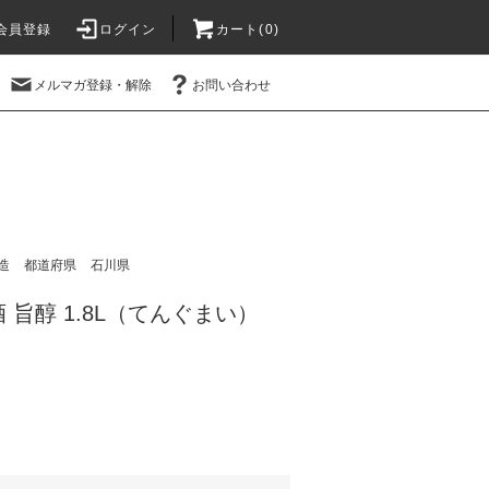
会員登録
ログイン
カート(
0
)
メルマガ登録・解除
お問い合わせ
造
都道府県
石川県
 旨醇 1.8L（てんぐまい）