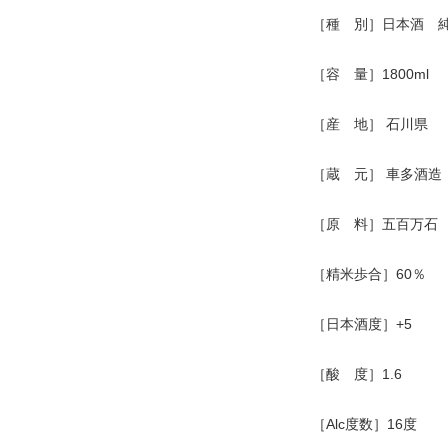
［種 別］日本酒 
［容 量］1800ml
［産 地］ 石川県
［蔵 元］ 車多酒造
［原 料］五百万石
［精米歩合］60％
［日本酒度］+5
［酸 度］1.6
［Alc度数］16度