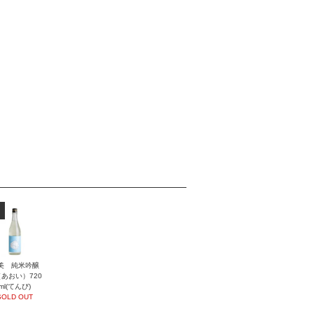
美 純米吟醸
あおい）720
ml(てんび)
SOLD OUT