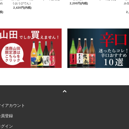
んめ
うおうびでん）
2,200円(内税)
み生
2,420円(内税)
税)
2
マイアカウント
会員登録
ログイン