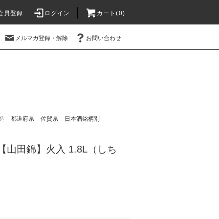
会員登録
ログイン
カート(
0
)
メルマガ登録・解除
お問い合わせ
造
都道府県
佐賀県
日本酒銘柄別
【山田錦】火入 1.8L（しち