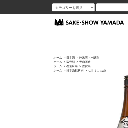
ホーム
>
日本酒
>
純米酒・本醸造
ホーム
>
蔵元別
>
天山酒造
ホーム
>
都道府県
>
佐賀県
ホーム
>
日本酒銘柄別
>
七田（しちだ)