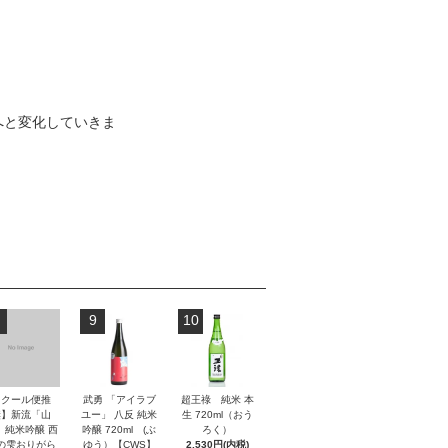
へと変化していきま
9
10
【クール便推
武勇 「アイラブ
超王祿 純米 本
奨】新流「山
ユー」 八反 純米
生 720ml（おう
」純米吟醸 西
吟醸 720ml (ぶ
ろく）
の雫おりがら
ゆう）【CWS】
2,530円(内税)