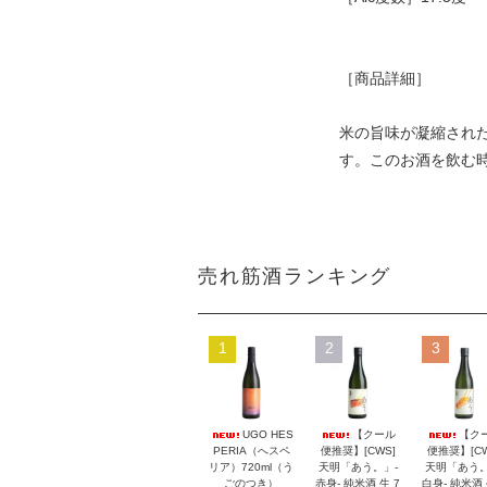
［商品詳細］
米の旨味が凝縮され
す。このお酒を飲む
売れ筋酒ランキング
1
2
3
UGO HES
【クール
【ク
PERIA（へスペ
便推奨】[CWS]
便推奨】[CW
リア）720ml（う
天明「あう。」-
天明「あう。
ごのつき）
赤身- 純米酒 生 7
白身- 純米酒 