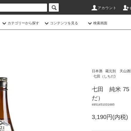
アカウント
カテゴリーから探す
コンテンツを見る
検索画面
日本酒
蔵元別
天山酒
七田（しちだ)
七田 純米 75
だ）
4951451031685
3,190円(内税)