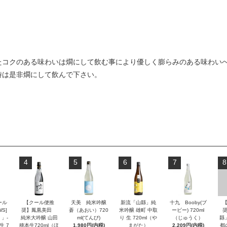
たコクのある味わいは燗にして飲む事により優しく膨らみのある味わい
時は是非燗にして飲んで下さい。
4
5
6
7
8
ール
【クール便推
天美 純米吟醸
新流「山縣」純
十九 Booby(ブ
S]
奨】鳳凰美田
蒼（あおい）720
米吟醸 雄町 中取
ービー) 720ml
」-
純米大吟醸 山田
ml(てんび)
り 生 720ml（や
（じゅうく）
縣
生 7
穂本生720ml（ほ
1,980円(内税)
まがた）
2,209円(内税)
都