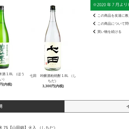
この商品を友達に教
この商品について問
買い物を続ける
 1.8L （ほう
七田 吟醸酒粕焼酎 1.8L （し
い）
ちだ）
0円(内税)
3,300円(内税)
明
米 75【山田錦】火入 （しちだ）