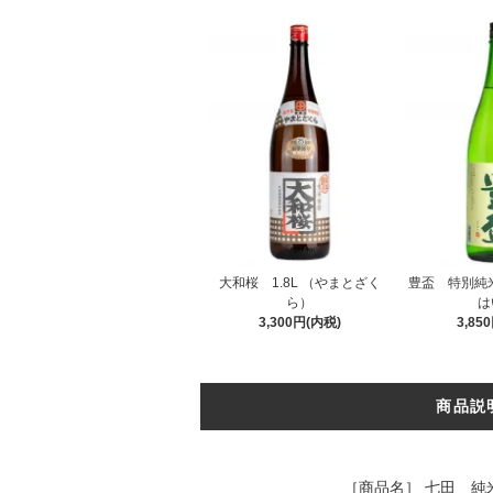
大和桜 1.8L （やまとざく
豊盃 特別純米酒
ら）
は
3,300円(内税)
3,85
商品説
［商品名］ 七田 純