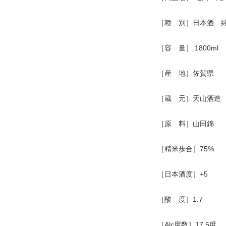
［種 別］日本酒 
［容 量］ 1800ml
［産 地］佐賀県
［蔵 元］天山酒造
［原 料］山田錦
［精米歩合］75%
［日本酒度］+5
［酸 度］1.7
［Alc度数］17.5度