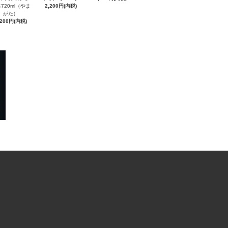
720ml（やま
2,200円(内税)
がた）
,200円(内税)