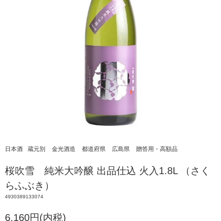
日本酒
蔵元別
金光酒造
都道府県
広島県
贈答用・高額品
桜吹雪 純米大吟醸 出品仕込 火入1.8L （さく
らふぶき）
4930389133074
6,160円(内税)