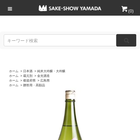
(
0
)
ホーム
>
日本酒
>
純米大吟醸・大吟醸
ホーム
>
蔵元別
>
金光酒造
ホーム
>
都道府県
>
広島県
ホーム
>
贈答用・高額品