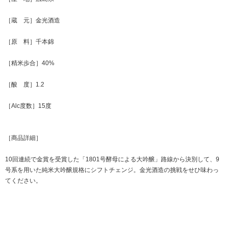
［蔵 元］金光酒造
［原 料］千本錦
［精米歩合］40%
［酸 度］1.2
［Alc度数］15度
［商品詳細］
10回連続で金賞を受賞した「1801号酵母による大吟醸」路線から決別して、9
号系を用いた純米大吟醸規格にシフトチェンジ。金光酒造の挑戦をせひ味わっ
てください。