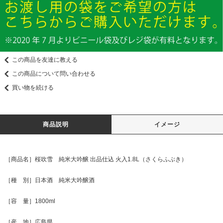
この商品を友達に教える
この商品について問い合わせる
買い物を続ける
商品説明
イメージ
［商品名］桜吹雪 純米大吟醸 出品仕込 火入1.8L（さくらふぶき）
［種 別］日本酒 純米大吟醸酒
［容 量］1800ml
［産 地］広島県