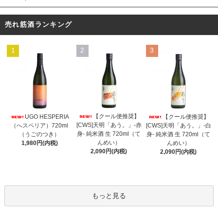
売れ筋酒ランキング
1
2
3
【クール便推奨】
UGO HESPERIA
【クール便推奨】
[CWS]天明「あう。」-赤
（へスペリア）720ml
[CWS]天明「あう。」-白
身- 純米酒 生 720ml（て
（うごのつき）
身- 純米酒 生 720ml（て
んめい）
1,980円(内税)
んめい）
2,090円(内税)
2,090円(内税)
もっと見る