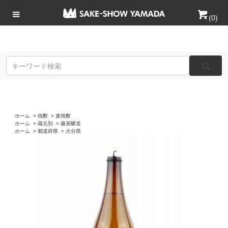
(
0
)
ホーム
>
焼酎
>
麦焼酎
ホーム
>
蔵元別
>
藤居醸造
ホーム
>
都道府県
>
大分県