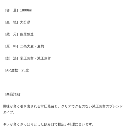
［容 量］1800ml
［産 地］大分県
［蔵 元］藤居醸造
［原 料］二条大麦・麦麹
［製 法］常圧蒸留・減圧蒸留
［Alc度数］25度
［商品詳細］
風味が良く引き出される常圧蒸留と、クリアでクセのない減圧蒸留のブレンド
タイプ。
キレが良くさっぱりとした飲み口で幅広い料理に合います。