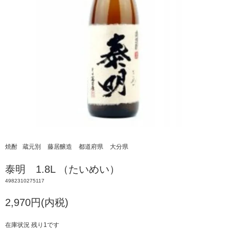
焼酎
蔵元別
藤居醸造
都道府県
大分県
泰明 1.8L （たいめい）
4982310275117
2,970円(内税)
在庫状況 残り1です