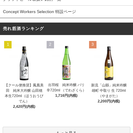
Concept Workers Selection 特設ページ
売れ筋酒ランキング
1
2
3
出羽桜 純米吟醸 バリ
【クール便推奨】鳳凰美
新流「山縣」純米吟醸
辛720ml （でわざくら）
田 純米大吟醸 山田穂
雄町 中取り 生 720ml
1,716円(内税)
本生720ml（ほうおうび
（やまがた）
でん）
2,200円(内税)
2,420円(内税)