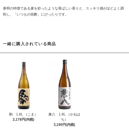
泰明の特徴である麦を炒ったような香ばしい香りと、スッキリ感がほどよく調
和し、「いつもの焼酎」にぴったりです。
一緒に購入されている商品
駒 1.8L （こま）
兼八 1.8L （かねは
2,178円(内税)
ち）
3,190円(内税)