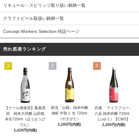
リキュール・スピリッツ取り扱い銘柄一覧
クラフトビール取扱い銘柄一覧
Concept Workers Selection 特設ページ
売れ筋酒ランキング
1
2
3
新流「山縣」純米吟醸
【クール便推奨】鳳凰美
武勇 「アイラブユー」
雄町 中取り 生 720ml
田 純米大吟醸 山田穂
八反 純米吟醸 720ml
（やまがた）
本生720ml（ほうおうび
(ぶゆう）【CWS】
2,200円(内税)
でん）
2,200円(内税)
2,420円(内税)