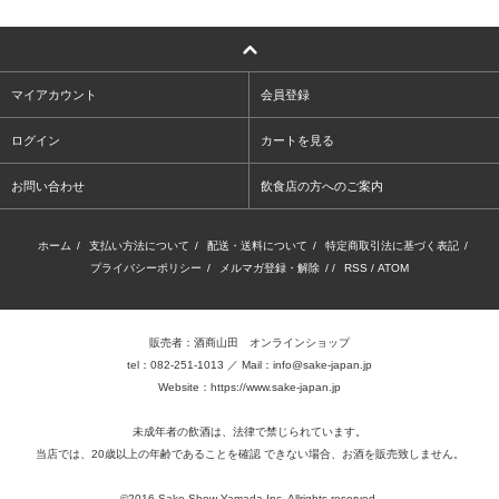
マイアカウント
会員登録
ログイン
カートを見る
お問い合わせ
飲食店の方へのご案内
ホーム
/
支払い方法について
/
配送・送料について
/
特定商取引法に基づく表記
/
プライバシーポリシー
/
メルマガ登録・解除
/ /
RSS
/
ATOM
販売者：酒商山田 オンラインショップ
tel：082-251-1013 ／ Mail：info@sake-japan.jp
Website：
https://www.sake-japan.jp
未成年者の飲酒は、法律で禁じられています。
当店では、20歳以上の年齢であることを確認 できない場合、お酒を販売致しません。
©2016.Sake-Show Yamada Inc. Allrights reserved.