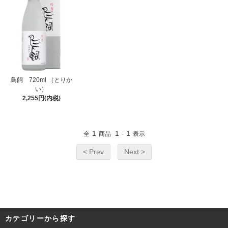
鳥飼 720ml （とりか
い）
2,255円(内税)
1
1
1
全
商品
-
表示
< Prev
Next >
カテゴリーから探す