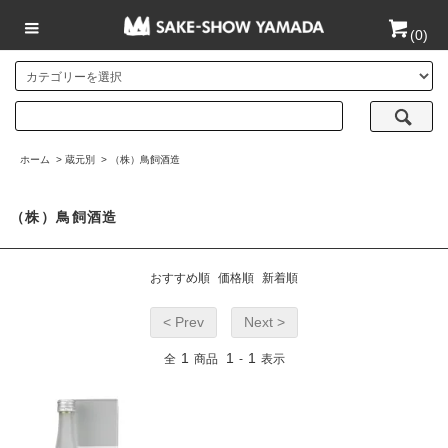
(
0
)
ホーム
>
蔵元別
>
（株）鳥飼酒造
（株）鳥飼酒造
おすすめ順
価格順
新着順
< Prev
Next >
1
1
1
全
商品
-
表示