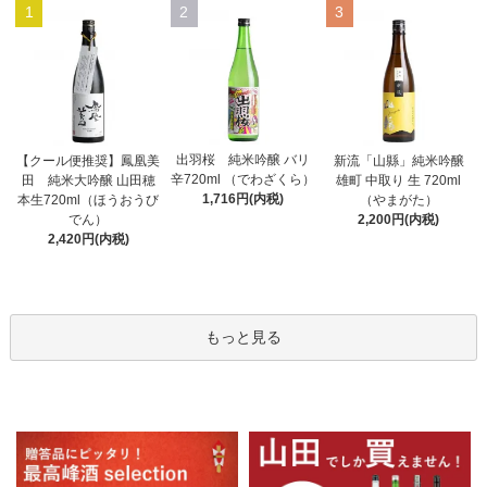
1
2
3
出羽桜 純米吟醸 バリ
【クール便推奨】鳳凰美
新流「山縣」純米吟醸
辛720ml （でわざくら）
田 純米大吟醸 山田穂
雄町 中取り 生 720ml
1,716円(内税)
本生720ml（ほうおうび
（やまがた）
でん）
2,200円(内税)
2,420円(内税)
もっと見る