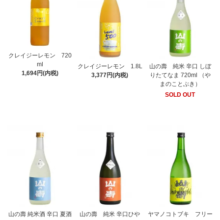
クレイジーレモン 720
ml
クレイジーレモン 1.8L
山の壽 純米 辛口 しぼ
1,694円(内税)
3,377円(内税)
りたてなま 720ml （や
まのことぶき）
SOLD OUT
山の壽 純米酒 辛口 夏酒
山の壽 純米 辛口ひや
ヤマノコトブキ フリー