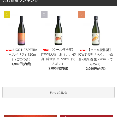
売れ筋酒ランキング
1
2
3
【クール便推奨】
UGO HESPERIA
【クール便推奨】
[CWS]天明「あう。」-赤
（へスペリア）720ml
[CWS]天明「あう。」-白
身- 純米酒 生 720ml（て
（うごのつき）
身- 純米酒 生 720ml（て
んめい）
1,980円(内税)
んめい）
2,090円(内税)
2,090円(内税)
もっと見る