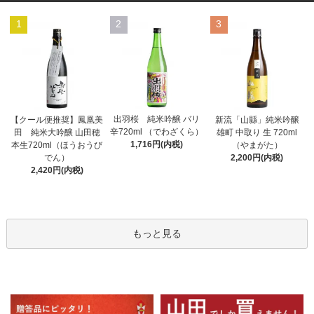
1
2
3
出羽桜 純米吟醸 バリ
【クール便推奨】鳳凰美
新流「山縣」純米吟醸
辛720ml （でわざくら）
田 純米大吟醸 山田穂
雄町 中取り 生 720ml
1,716円(内税)
本生720ml（ほうおうび
（やまがた）
でん）
2,200円(内税)
2,420円(内税)
もっと見る