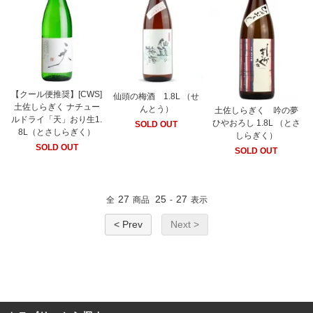
【クール便推奨】[CWS]
仙頭の梅酒 1.8L （せ
土佐しらぎく ナチュー
んとう）
土佐しらぎく 吟の夢
ルドライ「天」おり生1.
ひやおろし 1.8L （とさ
SOLD OUT
8L（とさしらぎく）
しらぎく）
SOLD OUT
SOLD OUT
27
25
27
全
商品
-
表示
< Prev
Next >