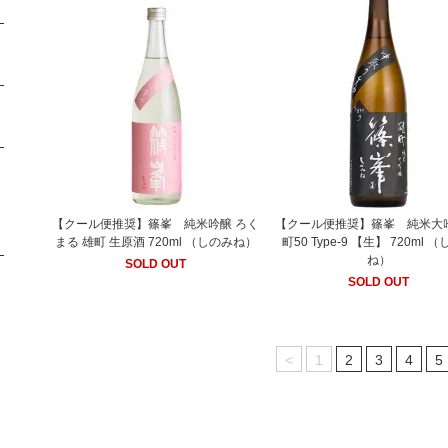
【クール便推奨】篠峯 純米吟醸 ろく
【クール便推奨】篠峯 純米大吟
まる 雄町 生原酒 720ml （しのみね）
町50 Type-9 【生】 720ml 
ね）
SOLD OUT
SOLD OUT
<
1
2
3
4
5