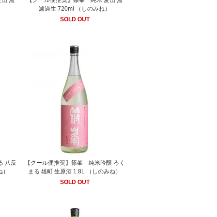
山 無
【クール便推奨】篠峯 純米 愛山 無
濾過生 720ml （しのみね）
SOLD OUT
 八反
【クール便推奨】篠峯 純米吟醸 ろく
みね）
まる 雄町 生原酒 1.8L （しのみね）
SOLD OUT