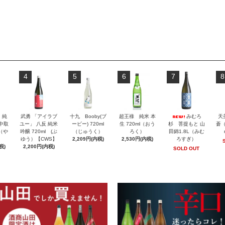
4
5
6
7
8
」純
武勇 「アイラブ
十九 Booby(ブ
超王祿 純米 本
みむろ
天
 中取
ユー」 八反 純米
ービー) 720ml
生 720ml（おう
杉 菩提もと 山
蒼（
l（や
吟醸 720ml (ぶ
（じゅうく）
ろく）
田錦1.8L（みむ
ゆう）【CWS】
2,209円(内税)
2,530円(内税)
ろすぎ）
税)
2,200円(内税)
SOLD OUT