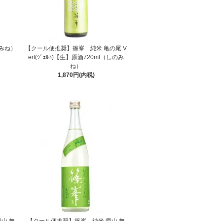
のみね）
【クール便推奨】篠峯 純米 亀の尾 V
ert(ｳﾞｪﾙﾄ)【生】原酒720ml（しのみ
ね）
1,870円(内税)