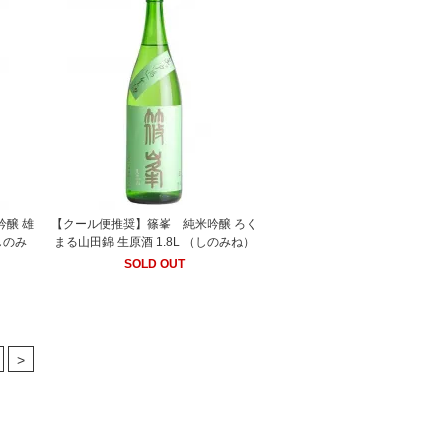
醸 雄
【クール便推奨】篠峯 純米吟醸 ろく
（しのみ
まる山田錦 生原酒 1.8L （しのみね）
SOLD OUT
>