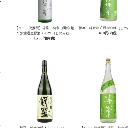
【クール便推奨】篠峯 純米山田錦 超
篠峯 純米ｶｯﾌﾟ緑180ml （し
辛無濾過生原酒 720ml （しのみね）
418円(内税)
1,760円(内税)