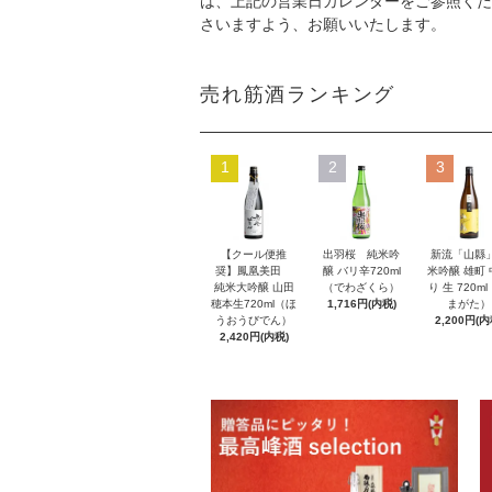
は、上記の営業日カレンダーをご参照くだ
さいますよう、お願いいたします。
売れ筋酒ランキング
1
2
3
【クール便推
出羽桜 純米吟
新流「山縣
奨】鳳凰美田
醸 バリ辛720ml
米吟醸 雄町
純米大吟醸 山田
（でわざくら）
り 生 720m
穂本生720ml（ほ
1,716円(内税)
まがた）
うおうびでん）
2,200円(内
2,420円(内税)