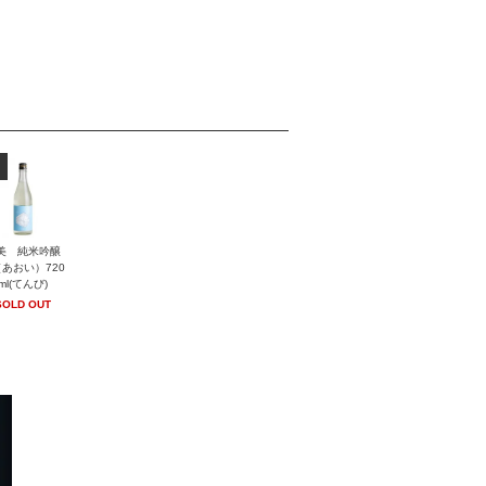
美 純米吟醸
あおい）720
ml(てんび)
SOLD OUT