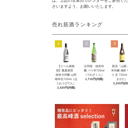
は、上記の営業日カレンダーをご参照くだ
さいますよう、お願いいたします。
売れ筋酒ランキング
1
2
3
【クール便推
出羽桜 純米吟
新流「山縣
奨】鳳凰美田
醸 バリ辛720ml
米吟醸 雄町
純米大吟醸 山田
（でわざくら）
り 生 720m
穂本生720ml（ほ
1,716円(内税)
まがた）
うおうびでん）
2,200円(内
2,420円(内税)