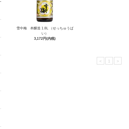
雪中梅 本醸造 1.8L （せっちゅうば
い）
3,172円(内税)
<
1
>