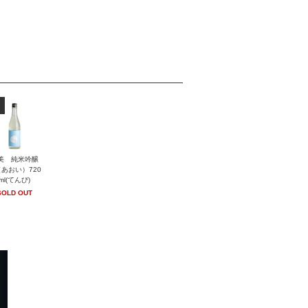
美 純米吟醸
あおい）720
ml(てんび)
SOLD OUT