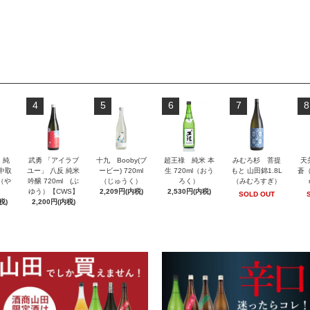
4
5
6
7
8
」純
武勇 「アイラブ
十九 Booby(ブ
超王祿 純米 本
みむろ杉 菩提
天
 中取
ユー」 八反 純米
ービー) 720ml
生 720ml（おう
もと 山田錦1.8L
蒼（
l（や
吟醸 720ml (ぶ
（じゅうく）
ろく）
（みむろすぎ）
ゆう）【CWS】
2,209円(内税)
2,530円(内税)
SOLD OUT
税)
2,200円(内税)