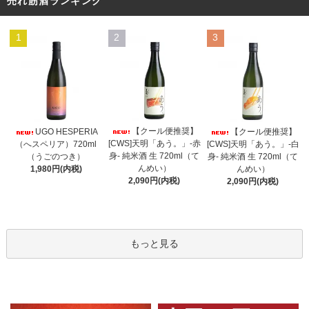
売れ筋酒ランキング
1
2
3
【クール便推奨】
UGO HESPERIA
【クール便推奨】
[CWS]天明「あう。」-赤
（へスペリア）720ml
[CWS]天明「あう。」-白
身- 純米酒 生 720ml（て
（うごのつき）
身- 純米酒 生 720ml（て
んめい）
1,980円(内税)
んめい）
2,090円(内税)
2,090円(内税)
もっと見る